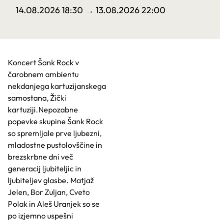
14.08.2026 18:30
→ 13.08.2026 22:00
Koncert Šank Rock v
čarobnem ambientu
nekdanjega kartuzijanskega
samostana, Žički
kartuziji.Nepozabne
popevke skupine Šank Rock
so spremljale prve ljubezni,
mladostne pustolovščine in
brezskrbne dni več
generacij ljubiteljic in
ljubiteljev glasbe. Matjaž
Jelen, Bor Zuljan, Cveto
Polak in Aleš Uranjek so se
po izjemno uspešni