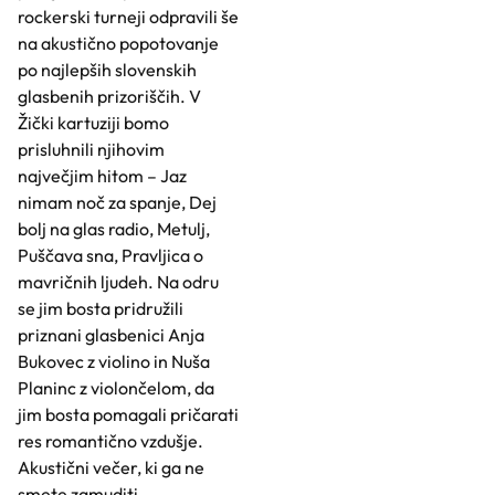
rockerski turneji odpravili še
na akustično popotovanje
po najlepših slovenskih
glasbenih prizoriščih. V
Žički kartuziji bomo
prisluhnili njihovim
največjim hitom – Jaz
nimam noč za spanje, Dej
bolj na glas radio, Metulj,
Puščava sna, Pravljica o
mavričnih ljudeh. Na odru
se jim bosta pridružili
priznani glasbenici Anja
Bukovec z violino in Nuša
Planinc z violončelom, da
jim bosta pomagali pričarati
res romantično vzdušje.
Akustični večer, ki ga ne
smete zamuditi.