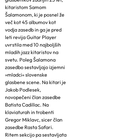
kitaristom Samom
Šalamonom, ki je posnel že
več kot 45 albumov kot
vodja zasedb in ga je pred
leti revija Guitar Player
uvrstila med 10 najboljših
mladih jazz kitaristov na
svetu. Poleg Šalamona
zasedbo sestavljajo izjemni
»mladci« slovenske
glasbene scene. Na kitari je
Jakob Podlesek,
novopečeni član zasedbe
Batista Cadillac. Na
klaviaturah in trobenti
Gregor Miklavc, sicer član
zasedbe Rasta Safari.
Ritem sekcijo pa sestavljata