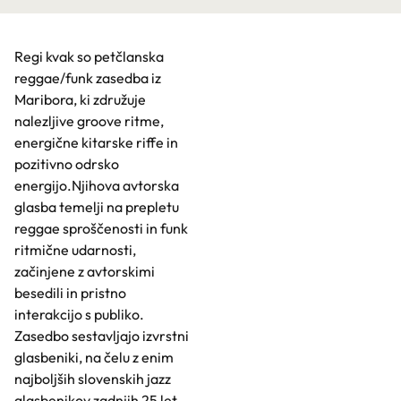
Regi kvak so petčlanska
reggae/funk zasedba iz
Maribora, ki združuje
nalezljive groove ritme,
energične kitarske riffe in
pozitivno odrsko
energijo.Njihova avtorska
glasba temelji na prepletu
reggae sproščenosti in funk
ritmične udarnosti,
začinjene z avtorskimi
besedili in pristno
interakcijo s publiko.
Zasedbo sestavljajo izvrstni
glasbeniki, na čelu z enim
najboljših slovenskih jazz
glasbenikov zadnjih 25 let,