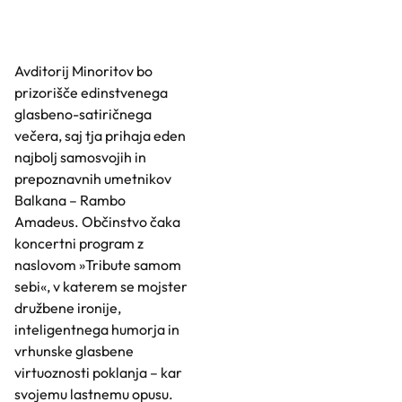
Avditorij Minoritov bo
prizorišče edinstvenega
glasbeno-satiričnega
večera, saj tja prihaja eden
najbolj samosvojih in
prepoznavnih umetnikov
Balkana – Rambo
Amadeus. Občinstvo čaka
koncertni program z
naslovom »Tribute samom
sebi«, v katerem se mojster
družbene ironije,
inteligentnega humorja in
vrhunske glasbene
virtuoznosti poklanja – kar
svojemu lastnemu opusu.