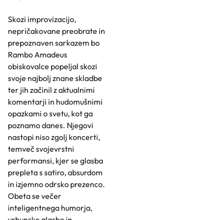
Skozi improvizacijo,
nepričakovane preobrate in
prepoznaven sarkazem bo
Rambo Amadeus
obiskovalce popeljal skozi
svoje najbolj znane skladbe
ter jih začinil z aktualnimi
komentarji in hudomušnimi
opazkami o svetu, kot ga
poznamo danes. Njegovi
nastopi niso zgolj koncerti,
temveč svojevrstni
performansi, kjer se glasba
prepleta s satiro, absurdom
in izjemno odrsko prezenco.
Obeta se večer
inteligentnega humorja,
vrhunske glasbe in