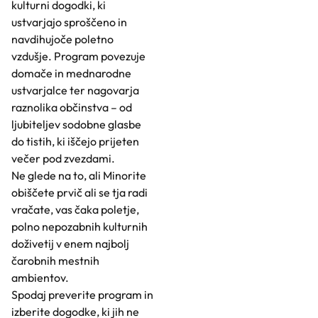
kulturni dogodki, ki
ustvarjajo sproščeno in
navdihujoče poletno
vzdušje. Program povezuje
domače in mednarodne
ustvarjalce ter nagovarja
raznolika občinstva – od
ljubiteljev sodobne glasbe
do tistih, ki iščejo prijeten
večer pod zvezdami.
Ne glede na to, ali Minorite
obiščete prvič ali se tja radi
vračate, vas čaka poletje,
polno nepozabnih kulturnih
doživetij v enem najbolj
čarobnih mestnih
ambientov.
Spodaj preverite program in
izberite dogodke, ki jih ne