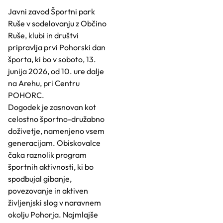
Javni zavod Športni park
Ruše v sodelovanju z Občino
Ruše, klubi in društvi
pripravlja prvi Pohorski dan
športa, ki bo v soboto, 13.
junija 2026, od 10. ure dalje
na Arehu, pri Centru
POHORC.
Dogodek je zasnovan kot
celostno športno-družabno
doživetje, namenjeno vsem
generacijam. Obiskovalce
čaka raznolik program
športnih aktivnosti, ki bo
spodbujal gibanje,
povezovanje in aktiven
življenjski slog v naravnem
okolju Pohorja. Najmlajše