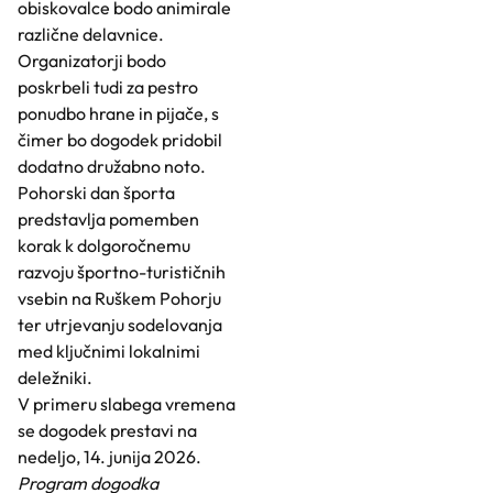
obiskovalce bodo animirale
različne delavnice.
Organizatorji bodo
poskrbeli tudi za pestro
ponudbo hrane in pijače, s
čimer bo dogodek pridobil
dodatno družabno noto.
Pohorski dan športa
predstavlja pomemben
korak k dolgoročnemu
razvoju športno-turističnih
vsebin na Ruškem Pohorju
ter utrjevanju sodelovanja
med ključnimi lokalnimi
deležniki.
V primeru slabega vremena
se dogodek prestavi na
nedeljo, 14. junija 2026.
Program dogodka