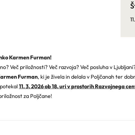
Š
1
lanko Karmen Furman!
ino? Več priložnosti? Več razvoja? Več posluha v Ljubljani
armen Furman
, ki je živela in delala v Poljčanah ter do
 potekal
11. 3. 2026 ob 18. uri v prostorih Razvojnega cen
riložnost za Poljčane!