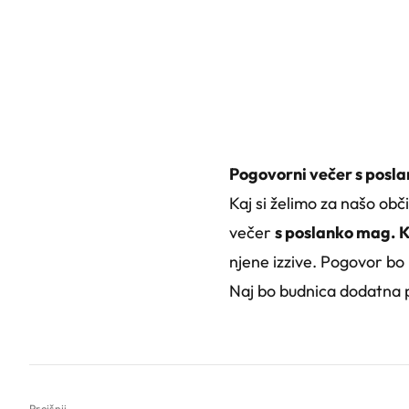
Pogovorni večer s pos
Kaj si želimo za našo obč
večer
s poslanko mag.
K
njene izzive. Pogovor bo
Naj bo budnica dodatna p
Prejšnji