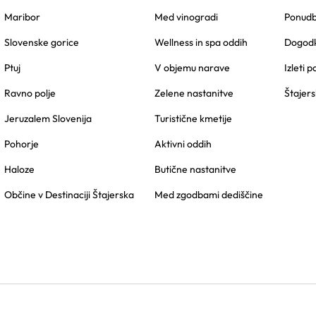
Maribor
Med vinogradi
Ponudbe
Slovenske gorice
Wellness in spa oddih
Dogodk
Ptuj
V objemu narave
Izleti p
Ravno polje
Zelene nastanitve
Štajers
Jeruzalem Slovenija
Turistične kmetije
Pohorje
Aktivni oddih
Haloze
Butične nastanitve
Občine v Destinaciji Štajerska
Med zgodbami dediščine