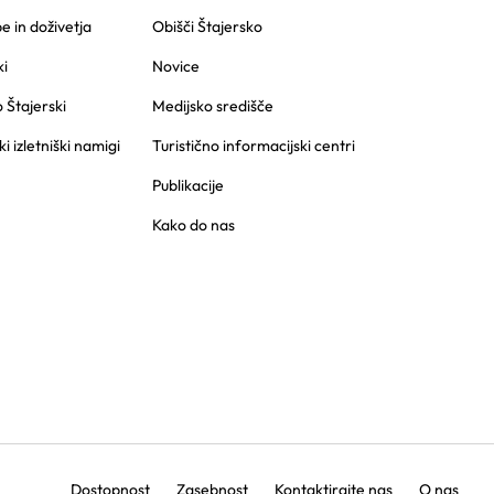
 in doživetja
Obišči Štajersko
i
Novice
o Štajerski
Medijsko središče
ki izletniški namigi
Turistično informacijski centri
Publikacije
Kako do nas
Dostopnost
Zasebnost
Kontaktirajte nas
O nas