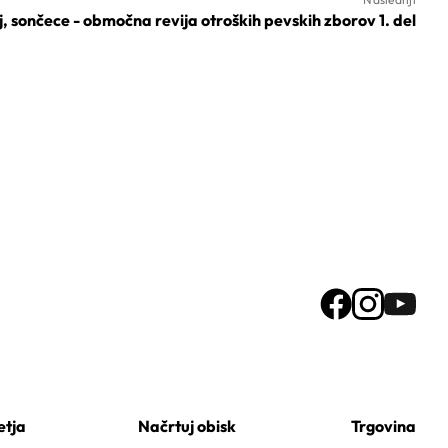
jaj, sončece - območna revija otroških pevskih zborov 1. del
etja
Načrtuj obisk
Trgovina