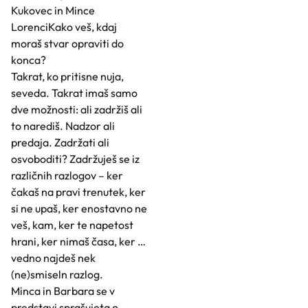
Kukovec in Mince
LorenciKako veš, kdaj
moraš stvar opraviti do
konca?
Takrat, ko pritisne nuja,
seveda. Takrat imaš samo
dve možnosti: ali zadržiš ali
to narediš. Nadzor ali
predaja. Zadržati ali
osvoboditi? Zadržuješ se iz
različnih razlogov – ker
čakaš na pravi trenutek, ker
si ne upaš, ker enostavno ne
veš, kam, ker te napetost
hrani, ker nimaš časa, ker …
vedno najdeš nek
(ne)smiseln razlog.
Minca in Barbara se v
predstavi sprašujeta o