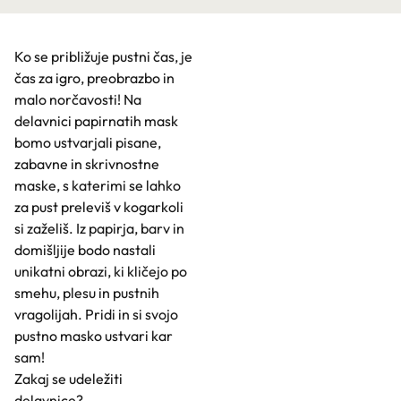
Ko se približuje pustni čas, je
čas za igro, preobrazbo in
malo norčavosti! Na
delavnici papirnatih mask
bomo ustvarjali pisane,
zabavne in skrivnostne
maske, s katerimi se lahko
za pust preleviš v kogarkoli
si zaželiš. Iz papirja, barv in
domišljije bodo nastali
unikatni obrazi, ki kličejo po
smehu, plesu in pustnih
vragolijah. Pridi in si svojo
pustno masko ustvari kar
sam!
Zakaj se udeležiti
delavnice?