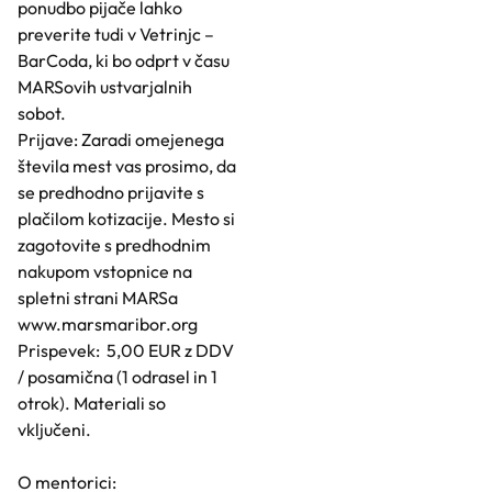
ponudbo pijače lahko
preverite tudi v Vetrinjc –
BarCoda, ki bo odprt v času
MARSovih ustvarjalnih
sobot.
Prijave: Zaradi omejenega
števila mest vas prosimo, da
se predhodno prijavite s
plačilom kotizacije. Mesto si
zagotovite s predhodnim
nakupom vstopnice na
spletni strani MARSa
www.marsmaribor.org
Prispevek: 5,00 EUR z DDV
/ posamična (1 odrasel in 1
otrok). Materiali so
vključeni.
O mentorici: