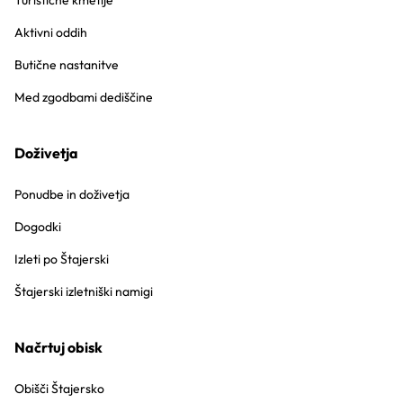
Turistične kmetije
Aktivni oddih
Butične nastanitve
Med zgodbami dediščine
Doživetja
Ponudbe in doživetja
Dogodki
Izleti po Štajerski
Štajerski izletniški namigi
Načrtuj obisk
Obišči Štajersko