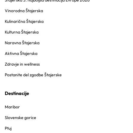
Štajerska 3. najboljša destinacija Evrope 2026
Vinorodna Štajerska
Kulinarična Štajerska
Kulturna Štajerska
Naravna Štajerska
Aktivna Štajerska
Zdravje in wellness
Postanite del zgodbe Štajerske
Destinacije
Maribor
Slovenske gorice
Ptuj