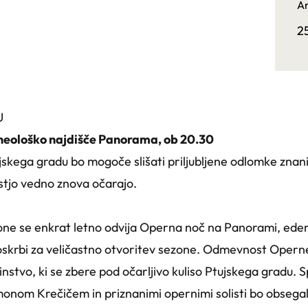
Ar
2
U
Arheološko najdišče Panorama, ob 20.30
skega gradu bo mogoče slišati priljubljene odlomke znanih
stjo vedno znova očarajo.
one se enkrat letno odvija Operna noč na Panorami, ede
poskrbi za veličastno otvoritev sezone. Odmevnost Operne
činstvo, ki se zbere pod očarljivo kuliso Ptujskega gradu
onom Krečičem in priznanimi opernimi solisti bo obsegal