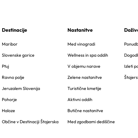
Destinacije
Nastanitve
Doživ
Maribor
Med vinogradi
Ponudbe
Slovenske gorice
Wellness in spa oddih
Dogodk
Ptuj
V objemu narave
Izleti p
Ravno polje
Zelene nastanitve
Štajers
Jeruzalem Slovenija
Turistične kmetije
Pohorje
Aktivni oddih
Haloze
Butične nastanitve
Občine v Destinaciji Štajerska
Med zgodbami dediščine