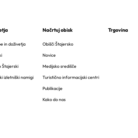
etja
Načrtuj obisk
Trgovina
 in doživetja
Obišči Štajersko
i
Novice
o Štajerski
Medijsko središče
ki izletniški namigi
Turistično informacijski centri
Publikacije
Kako do nas