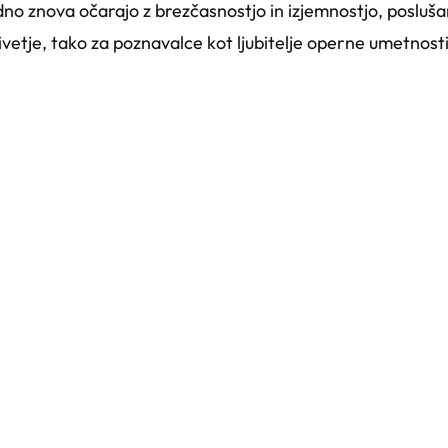
edno znova očarajo z brezčasnostjo in izjemnostjo, posluš
etje, tako za poznavalce kot ljubitelje operne umetnosti