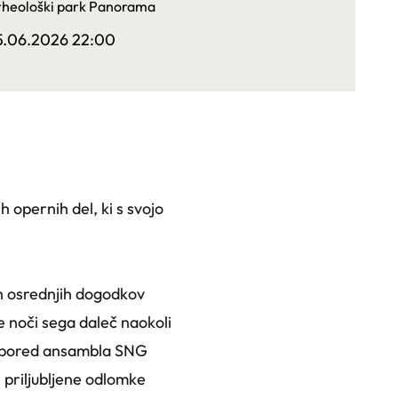
heološki park Panorama
5.06.2026 22:00
 opernih del, ki s svojo
n osrednjih dogodkov
 noči sega daleč naokoli
. Spored ansambla SNG
 priljubljene odlomke