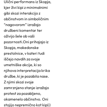
Ulični performans iz Skopja,
kjer živi kipi z minimalnimi
gibi skozi interakcijo z
občinstvom in simboličnim
“nagovorom” izražajo
družbeni komentar ter
oživijo šele ob vaši
pozornosti.Oni prihajajo iz
Skopja, makedonske
prestolnice, v kateri tudi
iščejo navdih za svoje
umetniške akcije, ki so
njihova interpretacija krika
družbe, ki je pozabila nase.
Z njimi skozi svoje
zamrznjeno stanje izražajo
protest za pozabljeno,
okamenelo občinstvo. Oni
stojijo nepremično kot kip(i)