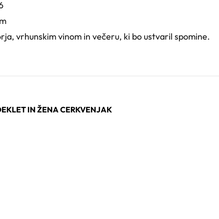
6
om
ja, vrhunskim vinom in večeru, ki bo ustvaril spomine.
 DEKLET IN ŽENA CERKVENJAK