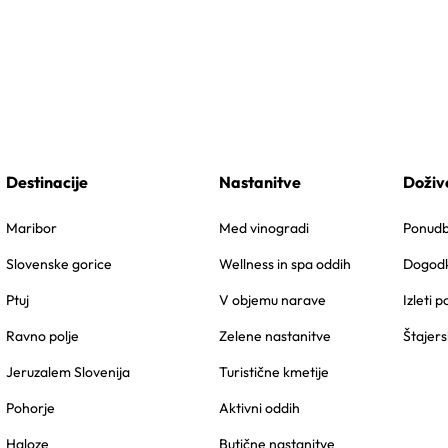
Destinacije
Nastanitve
Doživ
Maribor
Med vinogradi
Ponudbe
Slovenske gorice
Wellness in spa oddih
Dogodk
Ptuj
V objemu narave
Izleti p
Ravno polje
Zelene nastanitve
Štajers
Jeruzalem Slovenija
Turistične kmetije
Pohorje
Aktivni oddih
Haloze
Butične nastanitve