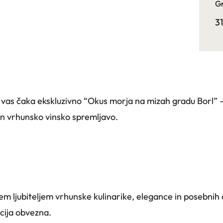
Gr
3
as čaka ekskluzivno “Okus morja na mizah gradu Borl” – 
 vrhunsko vinsko spremljavo.
 ljubiteljem vrhunske kulinarike, elegance in posebnih do
cija obvezna.