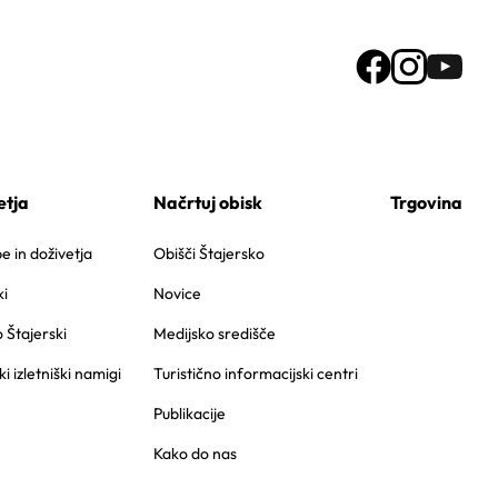
etja
Načrtuj obisk
Trgovina
 in doživetja
Obišči Štajersko
i
Novice
o Štajerski
Medijsko središče
ki izletniški namigi
Turistično informacijski centri
Publikacije
Kako do nas