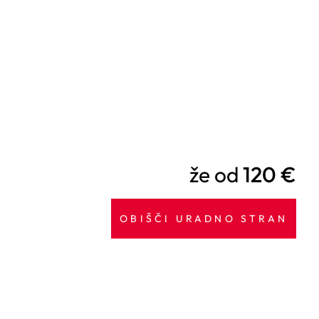
že od
120 €
OBIŠČI URADNO STRAN