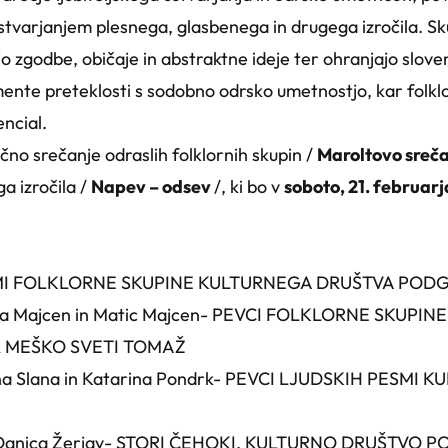
ustvarjanjem plesnega, glasbenega in drugega izročila. Sk
jo zgodbe, običaje in abstraktne ideje ter ohranjajo sloven
ente preteklosti s sodobno odrsko umetnostjo, kar folklor
encial.
čno srečanje odraslih folklornih skupin /
Maroltovo sreč
a izročila /
Napev – odsev
/, ki bo v
soboto, 21. februarja
SMI FOLKLORNE SKUPINE KULTURNEGA DRUŠTVA POD
 Kaja Majcen in Matic Majcen- PEVCI FOLKLORNE SKUP
 MEŠKO SVETI TOMAŽ
 Jana Slana in Katarina Pondrk- PEVCI LJUDSKIH PESM
: Danica Žerjav- STORI ČEHOKI, KULTURNO DRUŠTVO 