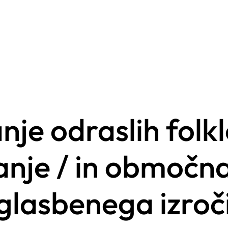
e odraslih folklo
nje / in območna
glasbenega izroč