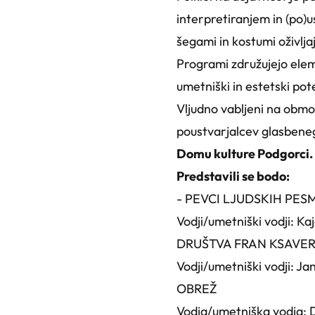
interpretiranjem in (po)
šegami in kostumi oživlja
Programi združujejo elem
umetniški in estetski pot
Vljudno vabljeni na obmo
poustvarjalcev glasbeneg
Domu kulture Podgorci.
Predstavili se bodo:
- PEVCI LJUDSKIH PE
Vodji/umetniški vodji:
DRUŠTVA FRAN KSAVER
Vodji/umetniški vodji:
OBREŽ
Vodja/umetniška vodja