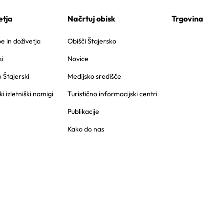
etja
Načrtuj obisk
Trgovina
 in doživetja
Obišči Štajersko
i
Novice
o Štajerski
Medijsko središče
ki izletniški namigi
Turistično informacijski centri
Publikacije
Kako do nas