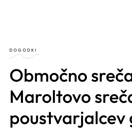
DOGODKI
Območno srečanj
Maroltovo sreča
poustvarjalcev 