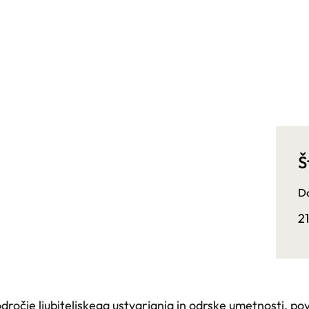
Š
Do
2
dročje ljubiteljskega ustvarjanja in odrske umetnosti, po