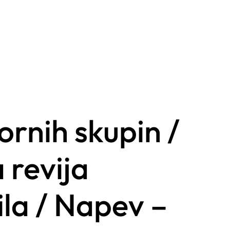
rnih skupin /
 revija
ila / Napev –