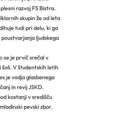
plesni razvoj FS Bistra.
klornih skupin že od leta
ihuje tudi pri delu, ki ga
ke poustvarjanja ljudskega
 se je prvič srečal v
šoli. V študentskih letih
nes je vodja glasbenega
anj in revij JSKD.
od kostanji v središču
 mladinski pevski zbor.