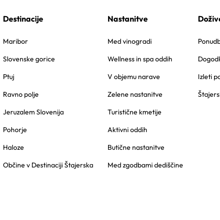
Destinacije
Nastanitve
Doživ
Maribor
Med vinogradi
Ponudbe
Slovenske gorice
Wellness in spa oddih
Dogodk
Ptuj
V objemu narave
Izleti p
Ravno polje
Zelene nastanitve
Štajers
Jeruzalem Slovenija
Turistične kmetije
Pohorje
Aktivni oddih
Haloze
Butične nastanitve
Občine v Destinaciji Štajerska
Med zgodbami dediščine