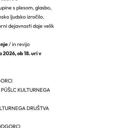
upine s plesom, glasbo,
sko ljudsko izročilo.
ni dejavnosti daje velik
anje
/ in revijo
 2026, ob 18. uri v
GORCI
INE PÜŠLC KULTURNEGA
I KULTURNEGA DRUŠTVA
PODGORCI