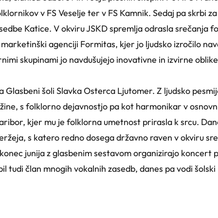
lklornikov v FS Veselje ter v FS Kamnik. Sedaj pa skrbi za 
sedbe Katice. V okviru JSKD spremlja odrasla srečanja fol
arketinški agenciji Formitas, kjer jo ljudsko izročilo navd
lornimi skupinami jo navdušujejo inovativne in izvirne obli
na Glasbeni šoli Slavka Osterca Ljutomer. Z ljudsko pesmijo
užine, s folklorno dejavnostjo pa kot harmonikar v osnovni 
aribor, kjer mu je folklorna umetnost prirasla k srcu. Da
eržeja, s katero redno dosega državno raven v okviru sreč
 konec junija z glasbenim sestavom organizirajo koncert p
 bil tudi član mnogih vokalnih zasedb, danes pa vodi šolski