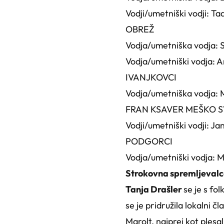
Vodji/umetniški vodji
OBREŽ
Vodja/umetniška vodj
Vodja/umetniški vodj
IVANJKOVCI
Vodja/umetniška vodj
FRAN KSAVER MEŠKO S
Vodji/umetniški vodji:
PODGORCI
Vodja/umetniški vodja: 
Strokovna spremljevalc
Tanja Drašler
se je s fo
se je pridružila lokalni 
Marolt, najprej kot plesa