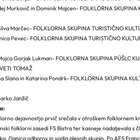
: Tadej Murkovič in Dominik Majcen- FOLKLORNA SKUP
a: Silva Marčec- FOLKLORNA SKUPINA TURISTIČNO K
a: Anica Pevec- FOLKLORNA SKUPINA TURISTIČNO KUL
a: Mojca Gorjak Lukman- FOLKLORNA SKUPINA PÜŠLC 
VETI TOMAŽ
 Jana Slana in Katarina Pondrk- FOLKLORNA SKUPINA 
Marko Janžič
a:
lklorno dejavnostjo prvič srečala v otroškem folklornem kr
članski folklorni zasedi FS Bistra ter kasneje nadaljevala 
lka, članica odborov in vodja plesnih skupin. Po AFS Fran