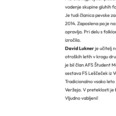
vodenje skupine gluhih fo
Je tudi članica pevske za
2014. Zaposlena pa je na m
opravlja. Pri delu s folk
izročila.
David Lukner
je učitelj 
otroških letih v krogu dr
je bil član AFS Študent M
sestava FS Leščeček iz V
Tradicionalno vsako leto
Veržeja. V preteklosti je
Vljudno vabljeni!