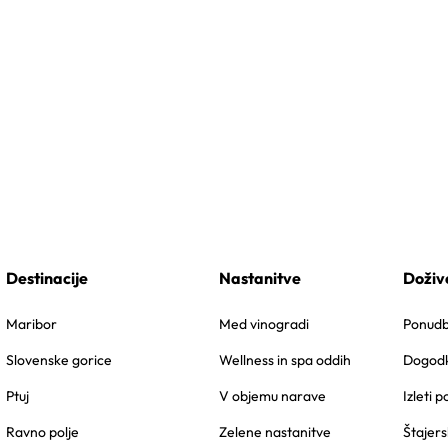
Destinacije
Nastanitve
Doživ
Maribor
Med vinogradi
Ponudbe
Slovenske gorice
Wellness in spa oddih
Dogodk
Ptuj
V objemu narave
Izleti p
Ravno polje
Zelene nastanitve
Štajers