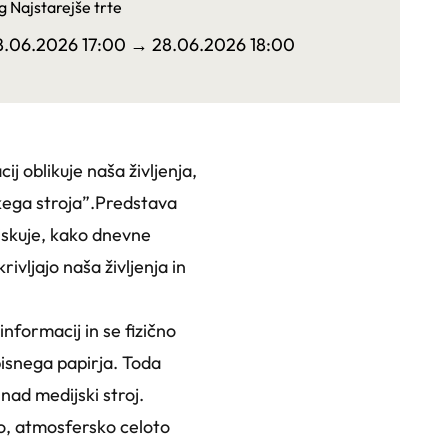
g Najstarejše trte
8.06.2026 17:00
→ 28.06.2026 18:00
ij oblikuje naša življenja,
skega stroja”.Predstava
ziskuje, kako dnevne
rivljajo naša življenja in
nformacij in se fizično
isnega papirja. Toda
nad medijski stroj.
no, atmosfersko celoto