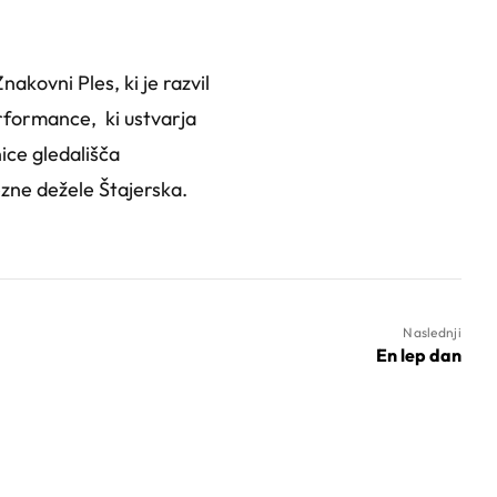
kovni Ples, ki je razvil
erformance, ki ustvarja
nice gledališča
zne dežele Štajerska.
Naslednji
En lep dan