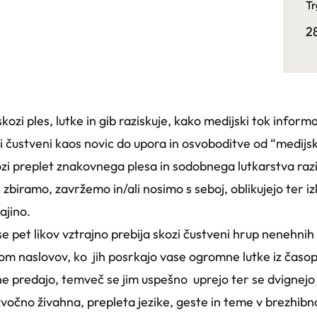
Tr
2
kozi ples, lutke in gib raziskuje, kako medijski tok informac
ozi čustveni kaos novic do upora in osvoboditve od “medij
skozi preplet znakovnega plesa in sodobnega lutkarstva ra
h zbiramo, zavržemo in/ali nosimo s seboj, oblikujejo ter izk
ajino.
e pet likov vztrajno prebija skozi čustveni hrup nenehnih i
m naslovov, ko jih posrkajo vase ogromne lutke iz časop
ne predajo, temveč se jim uspešno uprejo ter se dvignejo 
 zvočno živahna, prepleta jezike, geste in teme v brezhib