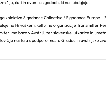
zmišlja, čuti in dvomi o zgodbah, ki nas obdajajo.
a kolektiva Signdance Collective / Signdance Europe – Zna
n deluje na Hrvaškem, kulturne organizacije Transmitter P
lm ter ima bazo v Avstriji, ter slovenske lutkarice in umet
vić je nastala s podporo mesta Gradec in avstrijske zve