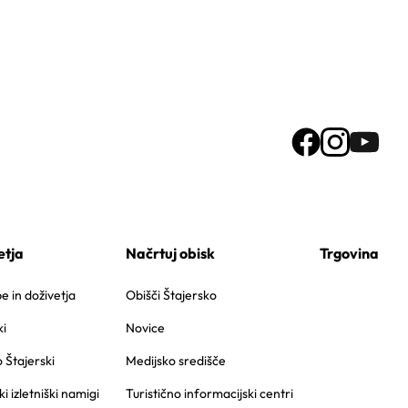
etja
Načrtuj obisk
Trgovina
 in doživetja
Obišči Štajersko
i
Novice
o Štajerski
Medijsko središče
ki izletniški namigi
Turistično informacijski centri