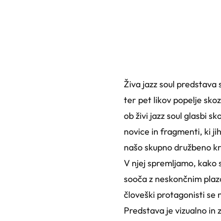
Živa jazz soul predstava s
ter pet likov popelje sk
ob živi jazz soul glasbi 
novice in fragmenti, ki ji
našo skupno družbeno kr
V njej spremljamo, kako s
sooča z neskončnim plazo
človeški protagonisti se 
Predstava je vizualno in