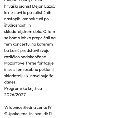
hrvaški pianist Dejan Lazić,
ki ne slovi le po solističnih
nastopih, ampak tudi po
študioznosti in
skladateljskem delu. O tem
se bomo lahko prepričali na
tem koncertu, na katerem
bo Lazić predstavil svojo
različico nedokončane
Mozartove Tretje fantazije
in se s tem osebno poklonil
skladatelju, ki navdihuje še
danes.
Programska knjižica
2026/2027
Vstopnice:Redna cena: 19
€Upokojenci in invalidi: 11