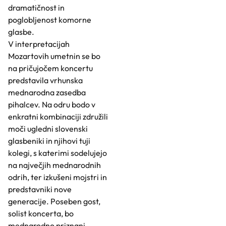
dramatičnost in
poglobljenost komorne
glasbe.
V interpretacijah
Mozartovih umetnin se bo
na pričujočem koncertu
predstavila vrhunska
mednarodna zasedba
pihalcev. Na odru bodo v
enkratni kombinaciji združili
moči ugledni slovenski
glasbeniki in njihovi tuji
kolegi, s katerimi sodelujejo
na največjih mednarodnih
odrih, ter izkušeni mojstri in
predstavniki nove
generacije. Poseben gost,
solist koncerta, bo
mednarodno priznani