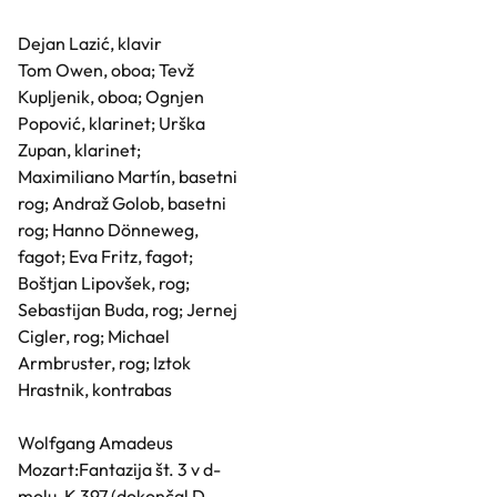
Dejan Lazić, klavir
Tom Owen, oboa; Tevž
Kupljenik, oboa; Ognjen
Popović, klarinet; Urška
Zupan, klarinet;
Maximiliano Martín, basetni
rog; Andraž Golob, basetni
rog; Hanno Dönneweg,
fagot; Eva Fritz, fagot;
Boštjan Lipovšek, rog;
Sebastijan Buda, rog; Jernej
Cigler, rog; Michael
Armbruster, rog; Iztok
Hrastnik, kontrabas
Wolfgang Amadeus
Mozart:Fantazija št. 3 v d-
molu, K 397 (dokončal D.