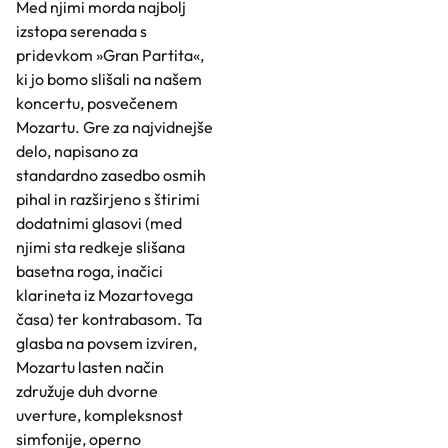
Med njimi morda najbolj
izstopa serenada s
pridevkom »Gran Partita«,
ki jo bomo slišali na našem
koncertu, posvečenem
Mozartu. Gre za najvidnejše
delo, napisano za
standardno zasedbo osmih
pihal in razširjeno s štirimi
dodatnimi glasovi (med
njimi sta redkeje slišana
basetna roga, inačici
klarineta iz Mozartovega
časa) ter kontrabasom. Ta
glasba na povsem izviren,
Mozartu lasten način
združuje duh dvorne
uverture, kompleksnost
simfonije, operno