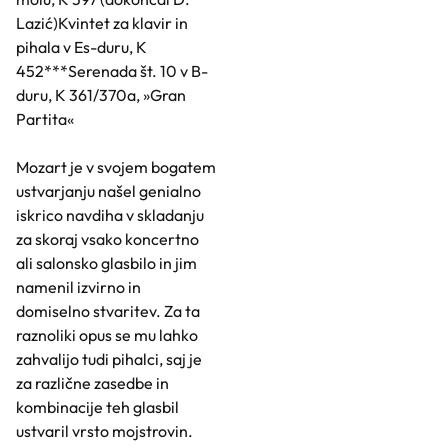
Lazić)Kvintet za klavir in
pihala v Es-duru, K
452***Serenada št. 10 v B-
duru, K 361/370a, »Gran
Partita«
Mozart je v svojem bogatem
ustvarjanju našel genialno
iskrico navdiha v skladanju
za skoraj vsako koncertno
ali salonsko glasbilo in jim
namenil izvirno in
domiselno stvaritev. Za ta
raznoliki opus se mu lahko
zahvalijo tudi pihalci, saj je
za različne zasedbe in
kombinacije teh glasbil
ustvaril vrsto mojstrovin.