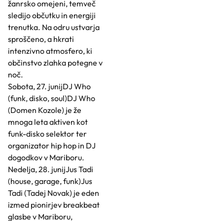
žanrsko omejeni, temveč
sledijo občutku in energiji
trenutka. Na odru ustvarja
sproščeno, a hkrati
intenzivno atmosfero, ki
občinstvo zlahka potegne v
noč.
Sobota, 27. junijDJ Who
(funk, disko, soul)DJ Who
(Domen Kozole) je že
mnoga leta aktiven kot
funk-disko selektor ter
organizator hip hop in DJ
dogodkov v Mariboru.
Nedelja, 28. junijJus Tadi
(house, garage, funk)Jus
Tadi (Tadej Novak) je eden
izmed pionirjev breakbeat
glasbe v Mariboru,