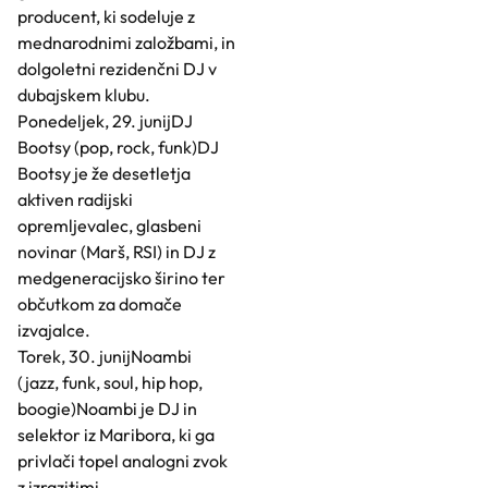
producent, ki sodeluje z
mednarodnimi založbami, in
dolgoletni rezidenčni DJ v
dubajskem klubu.
Ponedeljek, 29. junijDJ
Bootsy (pop, rock, funk)DJ
Bootsy je že desetletja
aktiven radijski
opremljevalec, glasbeni
novinar (Marš, RSI) in DJ z
medgeneracijsko širino ter
občutkom za domače
izvajalce.
Torek, 30. junijNoambi
(jazz, funk, soul, hip hop,
boogie)Noambi je DJ in
selektor iz Maribora, ki ga
privlači topel analogni zvok
z izrazitimi