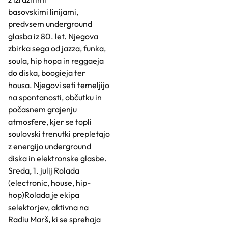
basovskimi linijami,
predvsem underground
glasba iz 80. let. Njegova
zbirka sega od jazza, funka,
soula, hip hopa in reggaeja
do diska, boogieja ter
housa. Njegovi seti temeljijo
na spontanosti, občutku in
počasnem grajenju
atmosfere, kjer se topli
soulovski trenutki prepletajo
z energijo underground
diska in elektronske glasbe.
Sreda, 1. julij Rolada
(electronic, house, hip-
hop)Rolada je ekipa
selektorjev, aktivna na
Radiu Marš, ki se sprehaja