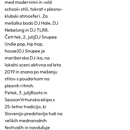
med modernimi in »old
school« stili, tokrat v plesno-
klubski atmosferi. Za
mešalko bodo DJ Hale, DJ
Nebelung in DJ TLR8.
Četrtek, 2. julijDJ Snupee
(indie pop, hip hop,
house)DJ Snupee je
mariborska DJ-ka, na
lokalni sceni aktivna od leta
2019 in znana po mešanju
stilov s poudarkom na
plesnih ritmih.
Petek, 3. julijRoots in
SessionVrhunska ekipa s
25-letno tradicijo, ki
Slovenijo predstavlja tudi na
velikih mednarodnih
festivalih in navdušuje