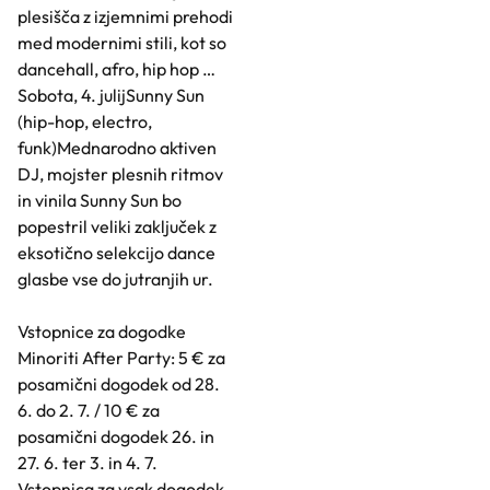
plesišča z izjemnimi prehodi
med modernimi stili, kot so
dancehall, afro, hip hop …
Sobota, 4. julijSunny Sun
(hip-hop, electro,
funk)Mednarodno aktiven
DJ, mojster plesnih ritmov
in vinila Sunny Sun bo
popestril veliki zaključek z
eksotično selekcijo dance
glasbe vse do jutranjih ur.
Vstopnice za dogodke
Minoriti After Party: 5 € za
posamični dogodek od 28.
6. do 2. 7. / 10 € za
posamični dogodek 26. in
27. 6. ter 3. in 4. 7.
Vstopnica za vsak dogodek