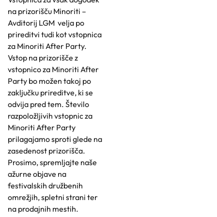
na prizorišču Minoriti –
Avditorij LGM velja po
prireditvi tudi kot vstopnica
za Minoriti After Party.
Vstop na prizorišče z
vstopnico za Minoriti After
Party bo možen takoj po
zaključku prireditve, ki se
odvija pred tem. Število
razpoložljivih vstopnic za
Minoriti After Party
prilagajamo sproti glede na
zasedenost prizorišča.
Prosimo, spremljajte naše
ažurne objave na
festivalskih družbenih
omrežjih, spletni strani ter
na prodajnih mestih.