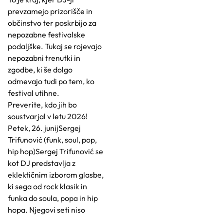
prevzamejo prizorišče in
občinstvo ter poskrbijo za
nepozabne festivalske
podaljške. Tukaj se rojevajo
nepozabni trenutki in
zgodbe, ki še dolgo
odmevajo tudi po tem, ko
festival utihne.
Preverite, kdo jih bo
soustvarjal v letu 2026!
Petek, 26. junijSergej
Trifunović (funk, soul, pop,
hip hop)Sergej Trifunović se
kot DJ predstavlja z
eklektičnim izborom glasbe,
ki sega od rock klasik in
funka do soula, popa in hip
hopa. Njegovi seti niso