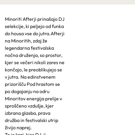
Minoriti Afterji prinašajo DJ
selekcije, ki peljejo od funka
do housa vse do jutra.Afterji
na Minoritih, zdaj že
legendarna festivalska
nočna druženja, so prostor,
kjer se večeri nikoli zares ne
končajo, le preoblikujejo se
v jutra. Na edinstvenem
prizorišču Pod hrastom se
po dogajanju na odru
Minoritov energija prelije v
sproščeno vzdušje, kjer
izbrana glasba, prava
družba in festivalski utrip
živijo naprej.
To je kraj, kjer DJ-ji