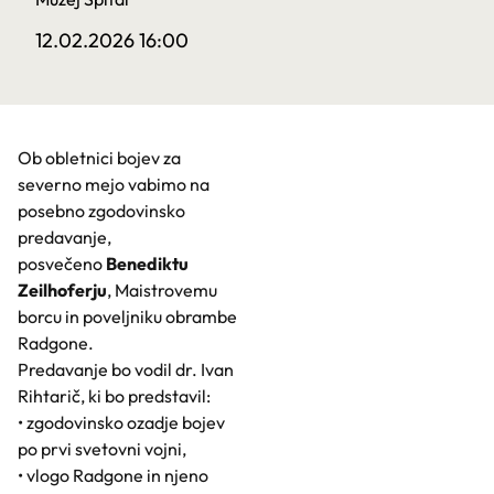
12.02.2026 16:00
Ob obletnici bojev za
severno mejo vabimo na
posebno zgodovinsko
predavanje,
posvečeno
Benediktu
Zeilhoferju
, Maistrovemu
borcu in poveljniku obrambe
Radgone.
Predavanje bo vodil dr. Ivan
Rihtarič, ki bo predstavil:
• zgodovinsko ozadje bojev
po prvi svetovni vojni,
• vlogo Radgone in njeno