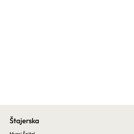
Štajerska
Muzej Špital