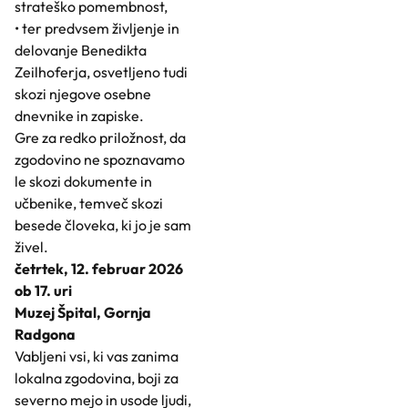
strateško pomembnost,
• ter predvsem življenje in
delovanje Benedikta
Zeilhoferja, osvetljeno tudi
skozi njegove osebne
dnevnike in zapiske.
Gre za redko priložnost, da
zgodovino ne spoznavamo
le skozi dokumente in
učbenike, temveč skozi
besede človeka, ki jo je sam
živel.
četrtek, 12. februar 2026
ob 17. uri
Muzej Špital, Gornja
Radgona
Vabljeni vsi, ki vas zanima
lokalna zgodovina, boji za
severno mejo in usode ljudi,