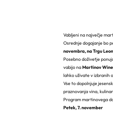
Vabljeni na največje mart
Osrednje dogajanje bo p
novembra, na Trgu Leon
Posebno doživetje ponujajo
vabijo na
Martinov Wine
lahko uživate v izbranih o
Vse to dopolnjuje jesenska
praznovanja vina, kulinari
Program martinovega do
Petek, 7. november