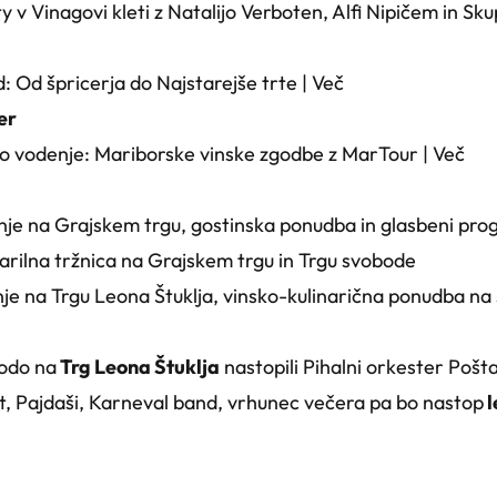
v Vinagovi kleti z Natalijo Verboten, Alfi Nipičem in Sku
: Od špricerja do Najstarejše trte |
Več
er
no vodenje: Mariborske vinske zgodbe z MarTour |
Več
je na Grajskem trgu, gostinska ponudba in glasbeni pro
rilna tržnica na Grajskem trgu in Trgu svobode
e na Trgu Leona Štuklja, vinsko-kulinarična ponudba na s
odo na
Trg Leona Štuklja
nastopili Pihalni orkester Poš
t, Pajdaši, Karneval band, vrhunec večera pa bo nastop
l