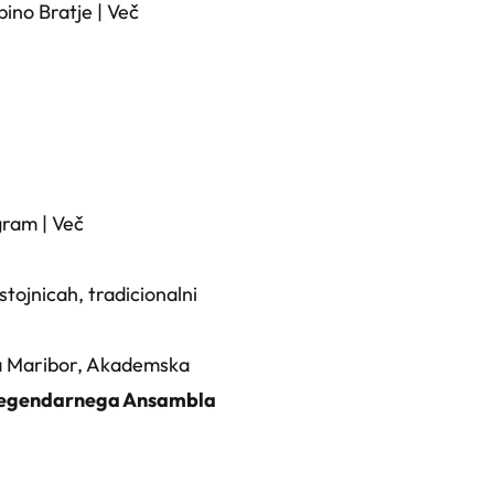
pino Bratje |
Več
gram |
Več
tojnicah, tradicionalni
ta Maribor, Akademska
egendarnega Ansambla