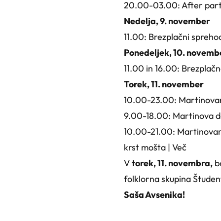
20.00-03.00: After party 
Nedelja, 9. november
11.00: Brezplačni sprehod
Ponedeljek, 10. novemb
11.00 in 16.00: Brezplač
Torek, 11. november
10.00-23.00: Martinovan
9.00-18.00: Martinova da
10.00-21.00: Martinovanj
krst mošta |
Več
V
torek, 11. novembra,
b
folklorna skupina Študen
Saša Avsenika!