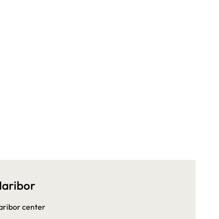
aribor
ribor center