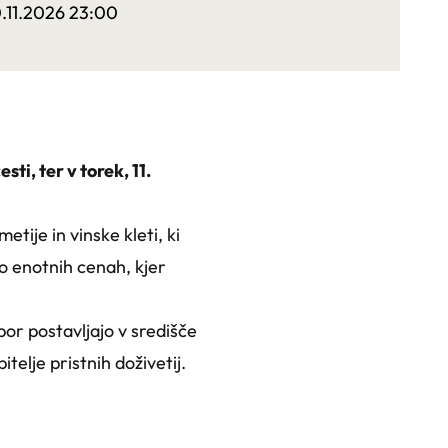
0.11.2026 23:00
sti, ter v torek, 11.
tije in vinske kleti, ki
o enotnih cenah, kjer
bor postavljajo v središče
telje pristnih doživetij.