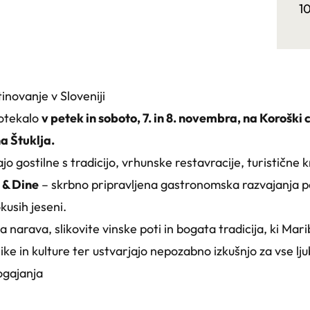
1
inovanje v Sloveniji
otekalo
v petek in soboto, 7. in 8. novembra, na Koroški ce
a Štuklja.
 gostilne s tradicijo, vrhunske restavracije, turistične kme
 & Dine
– skrbno pripravljena gastronomska razvajanja p
kusih jeseni.
 narava, slikovite vinske poti in bogata tradicija, ki Mari
ke in kulture ter ustvarjajo nepozabno izkušnjo za vse ljubi
gajanja