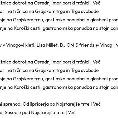
žnica dobrot na Osrednji mariborski tržnici |
Več
rilna tržnica na Grajskem trgu in Trgu svobode
je na Grajskem trgu, gostinska ponudba in glasbeni pro
je na Koroški cesti, gastronomska ponudba na stojnicah 
v Vinagovi kleti: Lisa Millet, DJ OM & friends @ Vinag |
žnica dobrot na Osrednji mariborski tržnici |
Več
rilna tržnica na Grajskem trgu in Trgu svobode
je na Grajskem trgu, gostinska ponudba in glasbeni pro
je na Koroški cesti, gastronomska ponudba na stojnicah 
i sprehod: Od špricerja do Najstarejše trte |
Več
d: Sosedje pod Najstarejšo trto |
Več