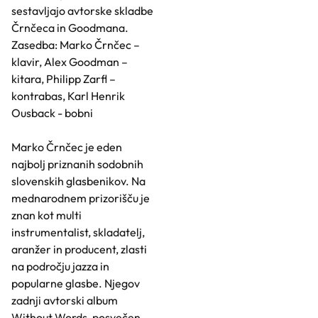
sestavljajo avtorske skladbe
Črnčeca in Goodmana.
Zasedba: Marko Črnčec –
klavir, Alex Goodman –
kitara, Philipp Zarfl –
kontrabas, Karl Henrik
Ousback - bobni
Marko Črnčec je eden
najbolj priznanih sodobnih
slovenskih glasbenikov. Na
mednarodnem prizorišču je
znan kot multi
instrumentalist, skladatelj,
aranžer in producent, zlasti
na področju jazza in
popularne glasbe. Njegov
zadnji avtorski album
Without Words, posvečen