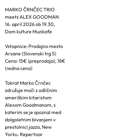
MARKO ČRNČEC TRIO
meets ALEX GOODMAN
16. april 2026 ob 19.30,
Dom kulture Muzikafe
Vstopnice: Prodajno mesto
Arsane (Slovenski trg 5)
Cena: 15€ (preprodaja), 18€
(redna cena)
Tokrat Marko Črnčec
združuje moči z odličnim
ameriškim kitaristom
Alexom Goodmanom, s
katerim se je spoznal med
dolgoletnim bivanjem v
prestolnici jazza, New
Yorku. Repertoar