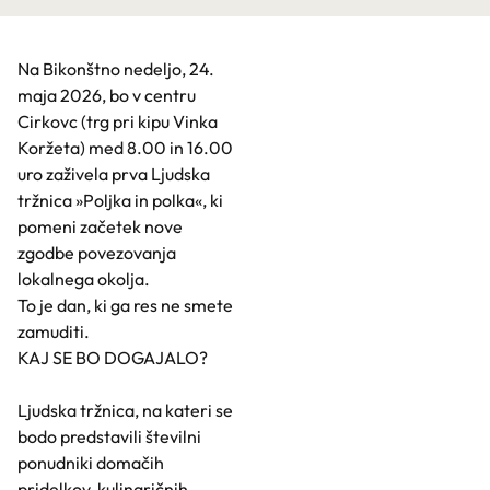
Na Bikonštno nedeljo, 24.
maja 2026, bo v centru
Cirkovc (trg pri kipu Vinka
Koržeta) med 8.00 in 16.00
uro zaživela prva Ljudska
tržnica »Poljka in polka«, ki
pomeni začetek nove
zgodbe povezovanja
lokalnega okolja.
To je dan, ki ga res ne smete
zamuditi.
KAJ SE BO DOGAJALO?
Ljudska tržnica, na kateri se
bodo predstavili številni
ponudniki domačih
pridelkov, kulinaričnih