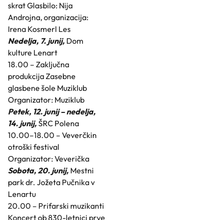
skrat Glasbilo: Nija
Androjna, organizacija:
Irena Kosmerl Les
Nedelja, 7. junij,
Dom
kulture Lenart
18.00 – Zaključna
produkcija Zasebne
glasbene šole Muziklub
Organizator: Muziklub
Petek, 12. junij – nedelja,
14. junij,
ŠRC Polena
10.00–18.00 – Veverčkin
otroški festival
Organizator: Veverička
Sobota, 20. junij,
Mestni
park dr. Jožeta Pučnika v
Lenartu
20.00 – Prifarski muzikanti
Koncert ob 830-letnici prve