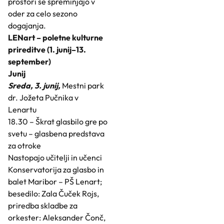
prostori se spreminjajo v
oder za celo sezono
dogajanja.
LENart – poletne kulturne
prireditve (1. junij–13.
september)
Junij
Sreda, 3. junij,
Mestni park
dr. Jožeta Pučnika v
Lenartu
18.30 – Škrat glasbilo gre po
svetu – glasbena predstava
za otroke
Nastopajo učitelji in učenci
Konservatorija za glasbo in
balet Maribor – PŠ Lenart;
besedilo: Zala Čuček Rojs,
priredba skladbe za
orkester: Aleksander Čonč,