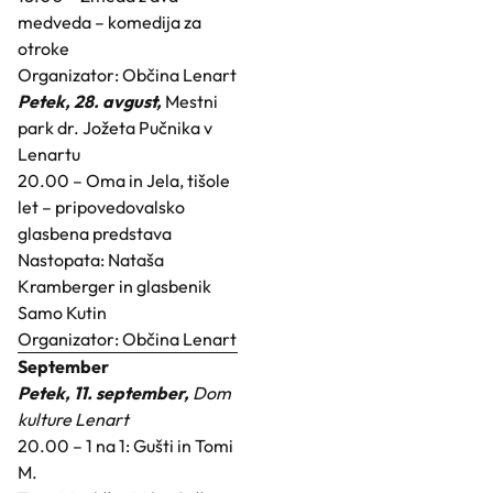
medveda – komedija za
otroke
Organizator: Občina Lenart
Petek, 28. avgust,
Mestni
park dr. Jožeta Pučnika v
Lenartu
20.00 – Oma in Jela, tišole
let – pripovedovalsko
glasbena predstava
Nastopata: Nataša
Kramberger in glasbenik
Samo Kutin
Organizator: Občina Lenart
September
Petek, 11. september,
Dom
kulture Lenart
20.00 – 1 na 1: Gušti in Tomi
M.