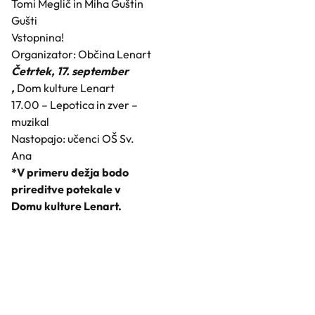
Tomi Meglič in Miha Guštin
Gušti
Vstopnina!
Organizator: Občina Lenart
Četrtek, 17. september
,
Dom kulture Lenart
17.00 – Lepotica in zver –
muzikal
Nastopajo: učenci OŠ Sv.
Ana
*V primeru dežja bodo
prireditve potekale v
Domu kulture Lenart.