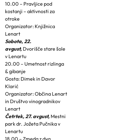
10.00 – Pravljice pod
kostanji – aktivnosti za
otroke
Organizator: Knjižnica
Lenart
Sobota, 22.
avgust,
Dvorišče stare šole
v Lenartu
20.00 – Umetnost rizlinga
& gibanje
Gosta: Dimek in Davor
Klarić
Organizator: Občina Lenart
in Društvo vinogradnikov
Lenart
Četrtek, 27. avgust,
Mestni
park dr. Jožeta Pučnika v
Lenartu
18.00 – Zmeda z dva