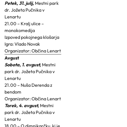
Petek, 31. julij,
Mestni park
dr. Jožeta Pučnika v
Lenartu
21.00 – Kralj ulice –
monokomedija
Izpoved pokojnega klošarja
Igra: Vlado Novak
Organizator: Občina Lenart
Avgust
Sobota, 1. avgust,
Mestni
park dr. Jožeta Pučnika v
Lenartu
21.00 – Nuša Derenda z
bendom
Organizator: Občina Lenart
Torek, 4. avgust,
Mestni
park dr. Jožeta Pučnika v
Lenartu
18.00 – O dimnikarčku, ki je