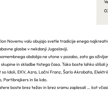
Ve
0
on Novemu valu obujajo svetle tradicije enega najkreativ
zabavne glasbe v nekdanji Jugoslaviji.
 pomembnega obdobja ne utone v pozabo, zato ga oživlja
upine in skladbe tistega časa. Tako boste lahko slišali j
 so Idoli, EKV, Azra, Lačni Franz, Šarlo Akrobata, Elektr
 Partibrejkers in še kdo.
atere boste brez težav in brez sramu zaplesali … kot včasi