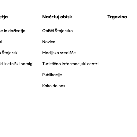
etja
Načrtuj obisk
Trgovina
 in doživetja
Obišči Štajersko
i
Novice
o Štajerski
Medijsko središče
ki izletniški namigi
Turistično informacijski centri
Publikacije
Kako do nas