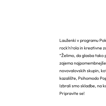
Lauženki v programu Pokl
rock’n’rola in kreativne 
“Želimo, da glasba tako
zajema najpomembnejše sk
novovalovskih skupin, kot
kazalište, Psihomodo Pop,
Izbrali smo skladbe, na k
Pripravite se!