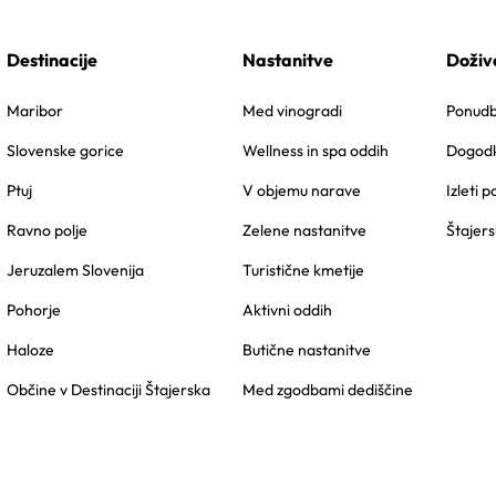
Destinacije
Nastanitve
Doživ
Maribor
Med vinogradi
Ponudbe
Slovenske gorice
Wellness in spa oddih
Dogodk
Ptuj
V objemu narave
Izleti p
Ravno polje
Zelene nastanitve
Štajers
Jeruzalem Slovenija
Turistične kmetije
Pohorje
Aktivni oddih
Haloze
Butične nastanitve
Občine v Destinaciji Štajerska
Med zgodbami dediščine