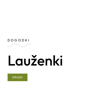
DOGODKI
Lauženki
DRUGO