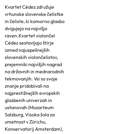
Kvartet Cédez združuje
vrhunske slovenske čelistke
in čeliste, ki komorno glasbo
dvigujejo na najvišjo
raven.Kvartet violončel
Cédez sestavljajo štirje
izmed najuspešnejših
slovenskih violončelistov,
prejemniki najvišjih nagrad
na državnih in mednarodnih
tekmovanjih. Vsi so svoje
znanje pridobivali na
najprestižnejših evropskih
glasbenih univerzah in
ustanovah (Mozarteum
Salzburg, Visoka šola za
umetnost v Zürichu,
Konservatorij Amsterdam),