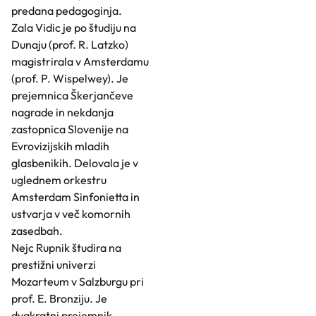
predana pedagoginja.
Zala Vidic je po študiju na
Dunaju (prof. R. Latzko)
magistrirala v Amsterdamu
(prof. P. Wispelwey). Je
prejemnica Škerjančeve
nagrade in nekdanja
zastopnica Slovenije na
Evrovizijskih mladih
glasbenikih. Delovala je v
uglednem orkestru
Amsterdam Sinfonietta in
ustvarja v več komornih
zasedbah.
Nejc Rupnik študira na
prestižni univerzi
Mozarteum v Salzburgu pri
prof. E. Bronziju. Je
dvakratni prejemnik