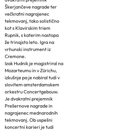
Škerjančeve nagrade ter
večkratni nagrajenec
tekmovanj, tako solistično
kot s Klavirskim triem
Rupnik, s katerim nastopa
že trinajsto leto. Igra na
vrhunski instrument iz
Cremone.
Izak Hudnik je magistriral na
Mozarteumu in v Zürichu,
izkušnje pa je nabiral tudi v
slovitem amsterdamskem
orkestru Concertgebouw.
Je dvakratni prejemnik
Prešernove nagrade in
nagrajenec mednarodnih
tekmovanj. Ob uspešni
koncertni karieri je tudi