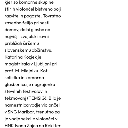
kjer so komorne skupine
štirih violončel bistveno bolj
razvite in pogoste. Tovrstno
zasedbo želijo prinesti
domov, da bi glasbo na
najvišji izvajalski ravni
približali širšemu
slovenskemu občinstvu.
Katarina Kozjek je
magistrirala v Ljubljani pri
prof. M. Mlejniku. Kot
solistka in komorna
glasbenica je nagrajenka
številnih festivalov in
tekmovanj (TEMSIG). Bila je
namestnica vodje violončel
v SNG Maribor, trenutno pa
je vodja sekcije violončel v
HNK Ivana Zajca na Reki ter