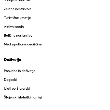
V objemu narave
Zelene nastanitve
Turistične kmetije
Aktivni oddih
Butične nastanitve
Med zgodbami dediščine
Doživetja
Ponudbe in doživetja
Dogodki
Izleti po Štajerski
Štajerski izletniški namigi