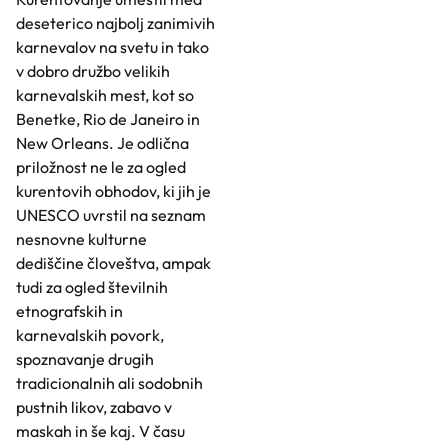
deseterico najbolj zanimivih
karnevalov na svetu in tako
v dobro družbo velikih
karnevalskih mest, kot so
Benetke, Rio de Janeiro in
New Orleans. Je odlična
priložnost ne le za ogled
kurentovih obhodov, ki jih je
UNESCO uvrstil na seznam
nesnovne kulturne
dediščine človeštva, ampak
tudi za ogled številnih
etnografskih in
karnevalskih povork,
spoznavanje drugih
tradicionalnih ali sodobnih
pustnih likov, zabavo v
maskah in še kaj. V času