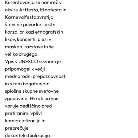
Kurentovanja se namreč v
okviru Artfesta, Etnofesta in
Karnevalfesta zvrstijo
številne povorke, pustni
korzo, prikazi etnografskih
likov, koncerti, plesi v
maskah, razstave in še
veliko drugega.
Vpis v UNESCO seznam je
pripomogel k večji
mednarodni prepoznavnosti
in s tem bogatenjem
splošne skupne svetovne
zgodovine. Hkrati pa vpis
varuje dediščino pred
pretiranimi vplivi
komercializacije in
preprečuje
dekontekstualizacijo