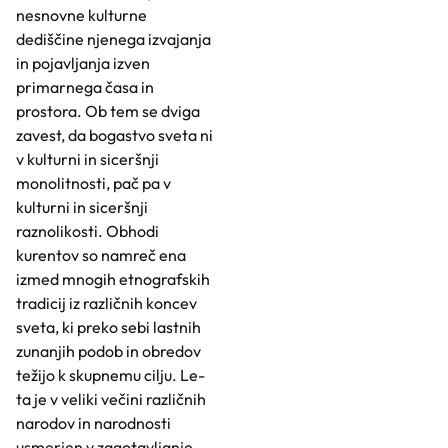
nesnovne kulturne
dediščine njenega izvajanja
in pojavljanja izven
primarnega časa in
prostora. Ob tem se dviga
zavest, da bogastvo sveta ni
v kulturni in siceršnji
monolitnosti, pač pa v
kulturni in siceršnji
raznolikosti. Obhodi
kurentov so namreč ena
izmed mnogih etnografskih
tradicij iz različnih koncev
sveta, ki preko sebi lastnih
zunanjih podob in obredov
težijo k skupnemu cilju. Le-
ta je v veliki večini različnih
narodov in narodnosti
usmerjen v zagotavljanje