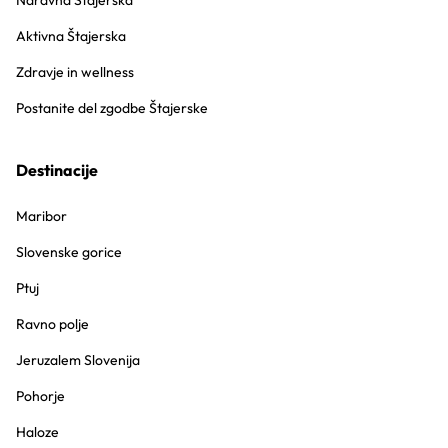
Naravna Štajerska
Aktivna Štajerska
Zdravje in wellness
Postanite del zgodbe Štajerske
Destinacije
Maribor
Slovenske gorice
Ptuj
Ravno polje
Jeruzalem Slovenija
Pohorje
Haloze