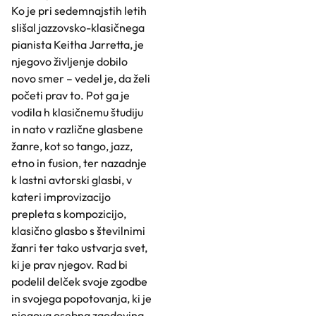
Ko je pri sedemnajstih letih
slišal jazzovsko-klasičnega
pianista Keitha Jarretta, je
njegovo življenje dobilo
novo smer – vedel je, da želi
početi prav to. Pot ga je
vodila h klasičnemu študiju
in nato v različne glasbene
žanre, kot so tango, jazz,
etno in fusion, ter nazadnje
k lastni avtorski glasbi, v
kateri improvizacijo
prepleta s kompozicijo,
klasično glasbo s številnimi
žanri ter tako ustvarja svet,
ki je prav njegov. Rad bi
podelil delček svoje zgodbe
in svojega popotovanja, ki je
njegova osebna zgodovina