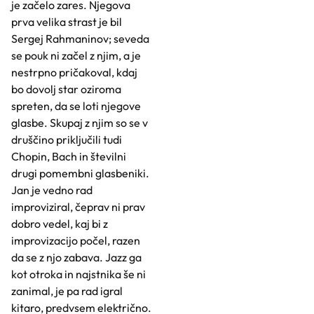
je začelo zares. Njegova
prva velika strast je bil
Sergej Rahmaninov; seveda
se pouk ni začel z njim, a je
nestrpno pričakoval, kdaj
bo dovolj star oziroma
spreten, da se loti njegove
glasbe. Skupaj z njim so se v
druščino priključili tudi
Chopin, Bach in številni
drugi pomembni glasbeniki.
Jan je vedno rad
improviziral, čeprav ni prav
dobro vedel, kaj bi z
improvizacijo počel, razen
da se z njo zabava. Jazz ga
kot otroka in najstnika še ni
zanimal, je pa rad igral
kitaro, predvsem električno.