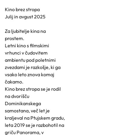
Kino brez stropa
Julij in avgust 2025
Za ljubitelje kina na
prostem.
Letni kino s filmskimi
vrhunci v čudovitem
ambientu pod poletnimi
zvezdami je razkošje, ki ga
vsako leto znova komaj
čakamo.
Kino brez stropa se je rodil
na dvorišču
Dominikanskega
samostana, več let je
kraljeval na Ptujskem gradu,
leta 2019 se je razbohotil na
griču Panorama, v