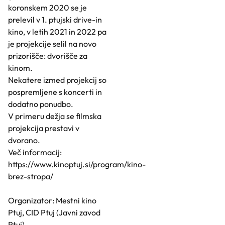
koronskem 2020 se je
prelevil v 1. ptujski drive-in
kino, v letih 2021 in 2022 pa
je projekcije selil na novo
prizorišče: dvorišče za
kinom.
Nekatere izmed projekcij so
pospremljene s koncerti in
dodatno ponudbo.
V primeru dežja se filmska
projekcija prestavi v
dvorano.
Več informacij:
https://www.kinoptuj.si/program/kino-
brez-stropa/
Organizator: Mestni kino
Ptuj, CID Ptuj (Javni zavod
Ptuj)