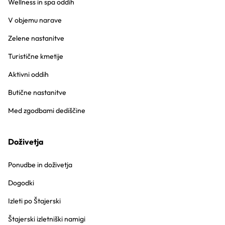
Wellness in spa oddih
V objemu narave
Zelene nastanitve
Turistične kmetije
Aktivni oddih
Butične nastanitve
Med zgodbami dediščine
Doživetja
Ponudbe in doživetja
Dogodki
Izleti po Štajerski
Štajerski izletniški namigi