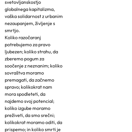
svetovljanskostjo
globalnega kapitalizma,
vaška solidarnost z urbanim
nezaupanjem, življenje s
smrtjo.
Koliko razočaranj
potrebujemo za pravo
ljubezen; koliko strahu, da
zberemo pogum za
soočenje z neznanim; koliko
sovraštva moramo
premagati, da začnemo
spravo; kolikokrat nam
mora spodleteti, da
najdemo svoj potencial;
koliko izgube moramo
preživeti, da smo srečni;
kolikokrat moramo oditi, da
prispemo; in koliko smrti je