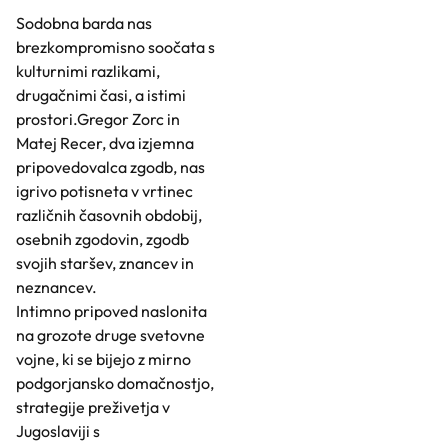
Sodobna barda nas
brezkompromisno soočata s
kulturnimi razlikami,
drugačnimi časi, a istimi
prostori.Gregor Zorc in
Matej Recer, dva izjemna
pripovedovalca zgodb, nas
igrivo potisneta v vrtinec
različnih časovnih obdobij,
osebnih zgodovin, zgodb
svojih staršev, znancev in
neznancev.
Intimno pripoved naslonita
na grozote druge svetovne
vojne, ki se bijejo z mirno
podgorjansko domačnostjo,
strategije preživetja v
Jugoslaviji s