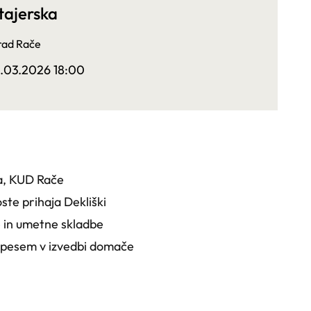
tajerska
rad Rače
2.03.2026 18:00
la, KUD Rače
ste prihaja Dekliški
ve in umetne skladbe
ka pesem v izvedbi domače