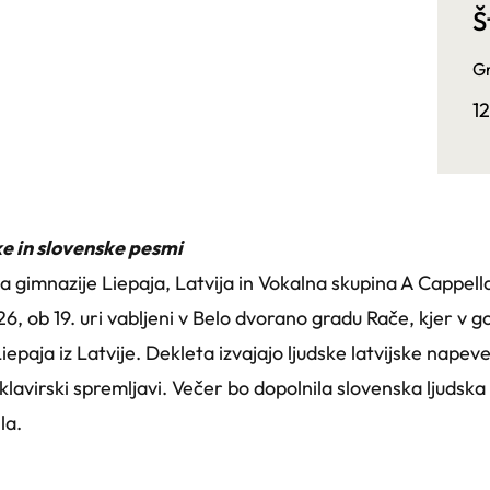
Š
G
1
ke in slovenske pesmi
 gimnazije Liepaja, Latvija in Vokalna skupina A Cappel
6, ob 19. uri vabljeni v Belo dvorano gradu Rače, kjer v go
iepaja iz Latvije. Dekleta izvajajo ljudske latvijske nape
b klavirski spremljavi. Večer bo dopolnila slovenska ljuds
la.