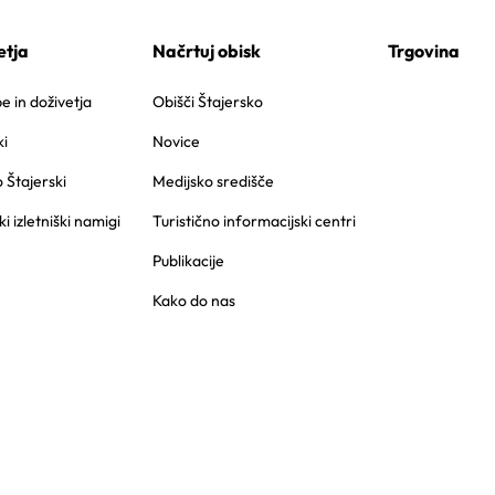
etja
Načrtuj obisk
Trgovina
 in doživetja
Obišči Štajersko
i
Novice
o Štajerski
Medijsko središče
ki izletniški namigi
Turistično informacijski centri
Publikacije
Kako do nas