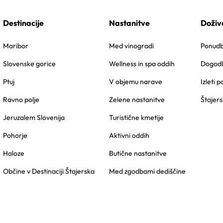
Destinacije
Nastanitve
Doživ
Maribor
Med vinogradi
Ponudbe
Slovenske gorice
Wellness in spa oddih
Dogodk
Ptuj
V objemu narave
Izleti p
Ravno polje
Zelene nastanitve
Štajers
Jeruzalem Slovenija
Turistične kmetije
Pohorje
Aktivni oddih
Haloze
Butične nastanitve
Občine v Destinaciji Štajerska
Med zgodbami dediščine