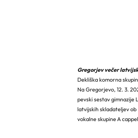
Gregorjev večer latvijs
Dekliška komorna skupina
Na Gregorjevo, 12. 3. 202
pevski sestav gimnazije L
latvijskih skladateljev o
vokalne skupine A cappel