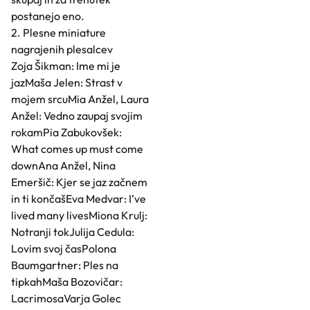
postanejo eno.
2. Plesne miniature
nagrajenih plesalcev
Zoja Šikman: Ime mi je
jazMaša Jelen: Strast v
mojem srcuMia Anžel, Laura
Anžel: Vedno zaupaj svojim
rokamPia Zabukovšek:
What comes up must come
downAna Anžel, Nina
Emeršič: Kjer se jaz začnem
in ti končašEva Medvar: I’ve
lived many livesMiona Krulj:
Notranji tokJulija Cedula:
Lovim svoj časPolona
Baumgartner: Ples na
tipkahMaša Bozovičar:
LacrimosaVarja Golec