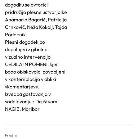
dogodku se avtorici
pridružijo plesne ustvarjalke
Anamaria Bagarič, Patricija
Crnkovič, Neža Kokalj, Tajda
Podobnik.
Plesni dogodek bo
dopolnjen z gibalno-
vizualno intervencijo
CEDILA IN POMENI, kjer
bodo obiskovalci povabljeni
v kontemplacijo v obliki
»komentarjev«.
Izvedba gostovanja v
sodelovanju z Društvom
NAGIB, Maribor
Prejšnji