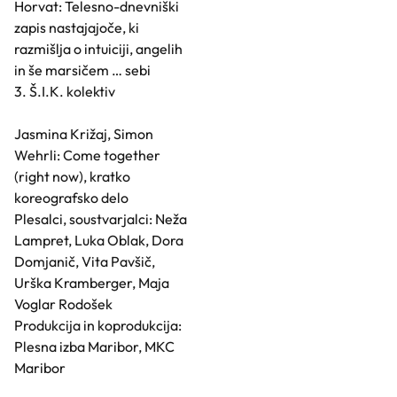
Horvat: Telesno-dnevniški
zapis nastajajoče, ki
razmišlja o intuiciji, angelih
in še marsičem … sebi
3. Š.I.K. kolektiv
Jasmina Križaj, Simon
Wehrli: Come together
(right now), kratko
koreografsko delo
Plesalci, soustvarjalci: Neža
Lampret, Luka Oblak, Dora
Domjanič, Vita Pavšič,
Urška Kramberger, Maja
Voglar Rodošek
Produkcija in koprodukcija:
Plesna izba Maribor, MKC
Maribor