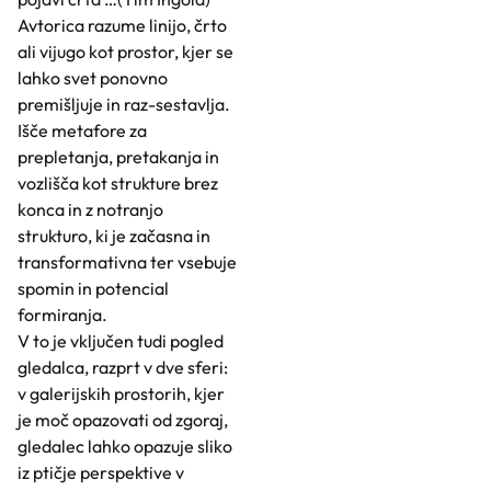
Avtorica razume linijo, črto
ali vijugo kot prostor, kjer se
lahko svet ponovno
premišljuje in raz-sestavlja.
Išče metafore za
prepletanja, pretakanja in
vozlišča kot strukture brez
konca in z notranjo
strukturo, ki je začasna in
transformativna ter vsebuje
spomin in potencial
formiranja.
V to je vključen tudi pogled
gledalca, razprt v dve sferi:
v galerijskih prostorih, kjer
je moč opazovati od zgoraj,
gledalec lahko opazuje sliko
iz ptičje perspektive v