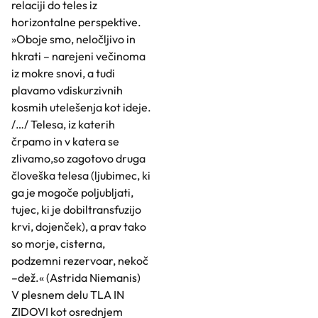
relaciji do teles iz
horizontalne perspektive.
»Oboje smo, neločljivo in
hkrati – narejeni večinoma
iz mokre snovi, a tudi
plavamo vdiskurzivnih
kosmih utelešenja kot ideje.
/…/ Telesa, iz katerih
črpamo in v katera se
zlivamo,so zagotovo druga
človeška telesa (ljubimec, ki
ga je mogoče poljubljati,
tujec, ki je dobiltransfuzijo
krvi, dojenček), a prav tako
so morje, cisterna,
podzemni rezervoar, nekoč
–dež.« (Astrida Niemanis)
V plesnem delu TLA IN
ZIDOVI kot osrednjem