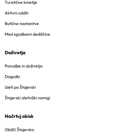
Turistične kmetije
Aktivni oddih
Butične nastanitve
Med zgodbami dediščine
Doživetja
Ponudbe in doživetja
Dogodki
Izleti po Štajerski
Štajerski izletniški namigi
Načrtuj obisk
Obišči Štajersko