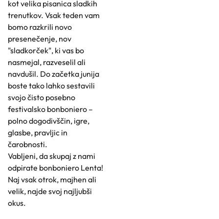
kot velika pisanica sladkih
trenutkov. Vsak teden vam
bomo razkrili novo
presenečenje, nov
"sladkorček", ki vas bo
nasmejal, razveselil ali
navdušil. Do začetka junija
boste tako lahko sestavili
svojo čisto posebno
festivalsko bonboniero –
polno dogodivščin, igre,
glasbe, pravljic in
čarobnosti.
Vabljeni, da skupaj z nami
odpirate bonboniero Lenta!
Naj vsak otrok, majhen ali
velik, najde svoj najljubši
okus.