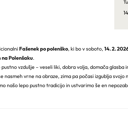
Tu
1
icionalni
Fašenek po polenško
, ki bo v soboto,
14. 2. 2026
 na Polenšaku
.
ustno vzdušje – veseli liki, dobra volja, domača glasba in
 se nasmeh vrne na obraze, zima pa počasi izgublja svojo 
imo našo lepo pustno tradicijo in ustvarimo še en nepoza