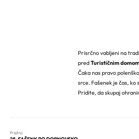
Prisrčno vabljeni na trad
pred
Turističnim domom
Čaka nas pravo polenško p
srce. Fašenek je čas, ko
Pridite, da skupaj ohran
Prejšnji
28. FAŠENK PO DORNOVSKO