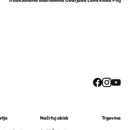
etja
Načrtuj obisk
Trgovina