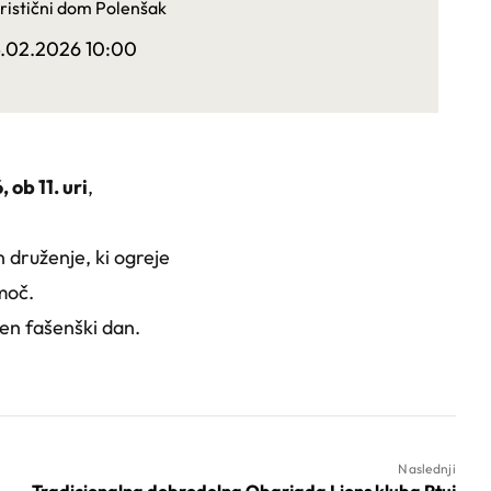
ristični dom Polenšak
4.02.2026 10:00
, ob 11. uri
,
 druženje, ki ogreje
moč.
ben fašenški dan.
Naslednji
Tradicionalna dobrodelna Obarjada Lions kluba Ptuj