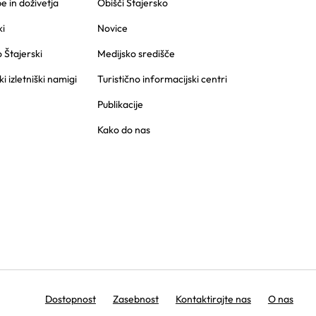
 in doživetja
Obišči Štajersko
i
Novice
o Štajerski
Medijsko središče
ki izletniški namigi
Turistično informacijski centri
Publikacije
Kako do nas
Dostopnost
Zasebnost
Kontaktirajte nas
O nas