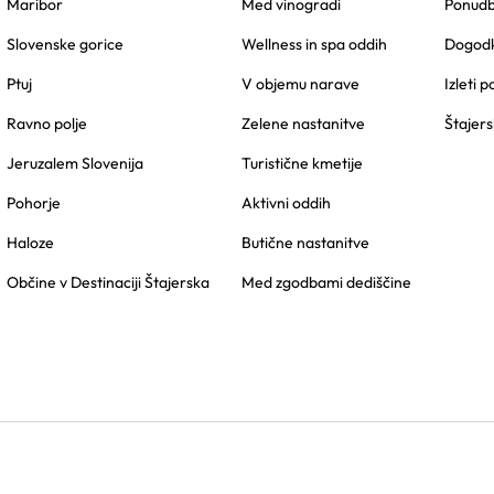
Maribor
Med vinogradi
Ponudbe
Slovenske gorice
Wellness in spa oddih
Dogodk
Ptuj
V objemu narave
Izleti p
Ravno polje
Zelene nastanitve
Štajers
Jeruzalem Slovenija
Turistične kmetije
Pohorje
Aktivni oddih
Haloze
Butične nastanitve
Občine v Destinaciji Štajerska
Med zgodbami dediščine