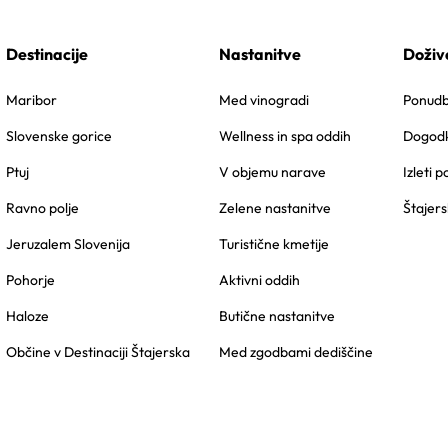
Destinacije
Nastanitve
Doživ
Maribor
Med vinogradi
Ponudbe
Slovenske gorice
Wellness in spa oddih
Dogodk
Ptuj
V objemu narave
Izleti p
Ravno polje
Zelene nastanitve
Štajers
Jeruzalem Slovenija
Turistične kmetije
Pohorje
Aktivni oddih
Haloze
Butične nastanitve
Občine v Destinaciji Štajerska
Med zgodbami dediščine