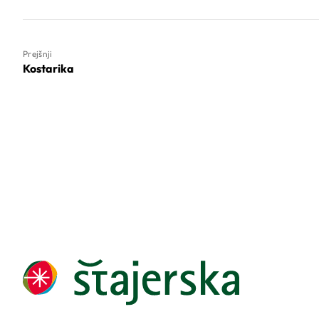
Prejšnji
Kostarika