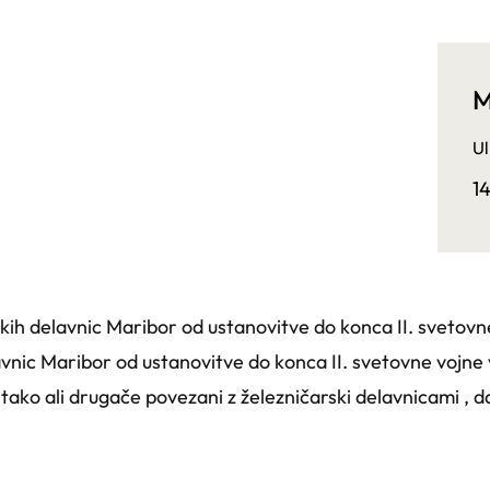
M
Ul
1
kih delavnic Maribor od ustanovitve do konca II. svetov
vnic Maribor od ustanovitve do konca II. svetovne vojne 
ili tako ali drugače povezani z železničarski delavnicami ,