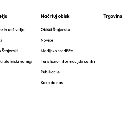
etja
Načrtuj obisk
Trgovina
 in doživetja
Obišči Štajersko
i
Novice
o Štajerski
Medijsko središče
ki izletniški namigi
Turistično informacijski centri
Publikacije
Kako do nas