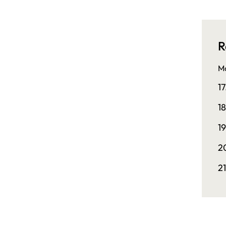
R
Mo
1
1
1
2
2