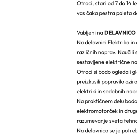
Otroci, stari od 7 do 14 l
vas čaka pestra paleta do
Vabljeni na
DELAVNICO EL
Na delavnici Elektrika in
različnih naprav. Naučili
sestavljene električne n
Otroci si bodo ogledali 
preizkusili popravilo oz
elektriki in sodobnih nap
Na praktičnem delu bodo s
elektromotorček in druge
razumevanje sveta tehnol
Na delavnico se je potre