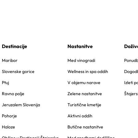
Destinacije
Nastanitve
Doživ
Maribor
Med vinogradi
Ponudbe
Slovenske gorice
Wellness in spa oddih
Dogodk
Ptuj
V objemu narave
Izleti p
Ravno polje
Zelene nastanitve
Štajers
Jeruzalem Slovenija
Turistične kmetije
Pohorje
Aktivni oddih
Haloze
Butične nastanitve
Občine v Destinaciji Štajerska
Med zgodbami dediščine