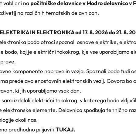
et vabljeni na
počitniške delavnice v Modro delavnico v
živetij na različnih tematskih delavnicah.
EKTRIKA IN ELEKTRONIKA od 17. 8. 2026 do 21. 8. 2026
 elektronika bodo otroci spoznali osnove elektrike, elektro
 se bodo, kaj je električni tokokrog, kje vse uporabljamo e
aprave.
glavne komponente naprave in vezja. Spoznali bodo tudi o
iroma predelavo enostavnih elektronskih vezij. Govora bo 
ravah, ki jih uporabljamo vsak dan.
ami izdelali električni tokokrog, v katerega bodo vključili
 elektronske elemente. Delavnica spodbuja tehnično razm
ogije okoli nas.
bno predhodno prijaviti
TUKAJ.