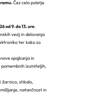
 Framu.
Čez celo poletje
 od 9. do 13. ure
.
nskih vezij in delovanja
lektroniko ter kako so
snove spajkanja in
o pomembnih izumiteljih,
 žarnico, stikalo,
išljanje, natančnost in