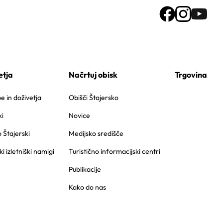
etja
Načrtuj obisk
Trgovina
 in doživetja
Obišči Štajersko
i
Novice
o Štajerski
Medijsko središče
ki izletniški namigi
Turistično informacijski centri
Publikacije
Kako do nas