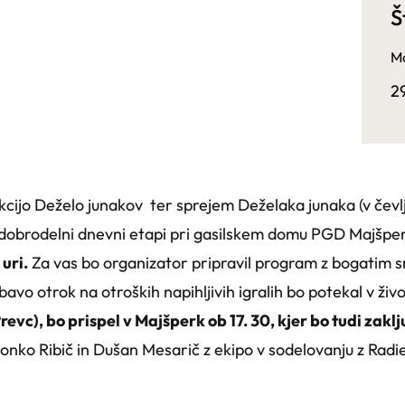
Š
Ma
2
kcijo Deželo junakov ter sprejem Deželaka junaka (v čev
 dobrodelni dnevni etapi pri gasilskem domu PGD Majšpe
uri.
Za vas bo organizator pripravil program z bogatim s
vo otrok na otroških napihljivih igralih bo potekal v živ
revc), bo prispel v Majšperk ob 17. 30, kjer bo tudi zak
Zvonko Ribič in Dušan Mesarič z ekipo v sodelovanju z Rad