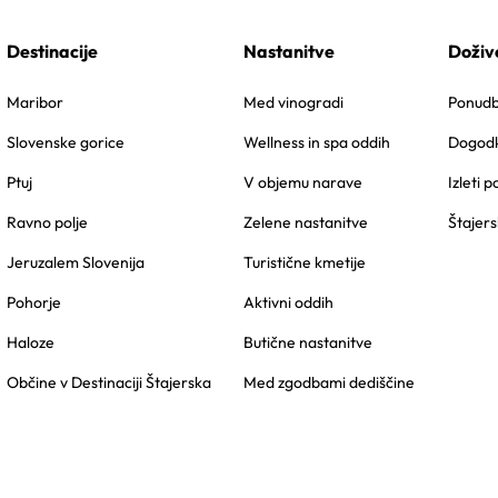
Destinacije
Nastanitve
Doživ
Maribor
Med vinogradi
Ponudbe
Slovenske gorice
Wellness in spa oddih
Dogodk
Ptuj
V objemu narave
Izleti p
Ravno polje
Zelene nastanitve
Štajers
Jeruzalem Slovenija
Turistične kmetije
Pohorje
Aktivni oddih
Haloze
Butične nastanitve
Občine v Destinaciji Štajerska
Med zgodbami dediščine