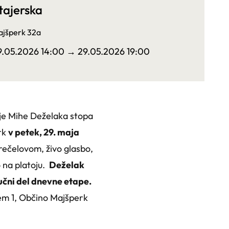
tajerska
jšperk 32a
9.05.2026 14:00
→ 29.05.2026 19:00
lje Mihe Deželaka stopa
rk
v petek, 29. maja
rečelovom, živo glasbo,
o na platoju.
Deželak
ljučni del dnevne etape.
iem 1, Občino Majšperk