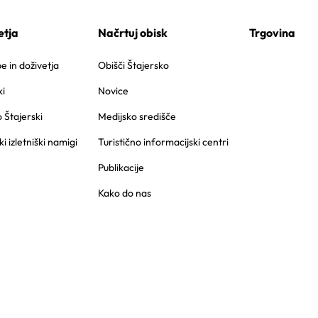
etja
Načrtuj obisk
Trgovina
 in doživetja
Obišči Štajersko
i
Novice
o Štajerski
Medijsko središče
ki izletniški namigi
Turistično informacijski centri
Publikacije
Kako do nas