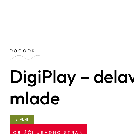
DOGODKI
DigiPlay – delav
mlade
STALNI
OBIŠČI URADNO STRAN