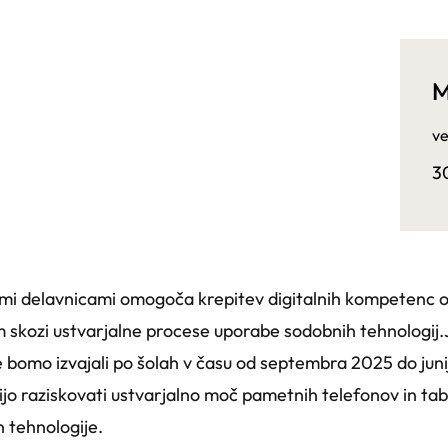
M
ve
3
nimi delavnicami omogoča krepitev digitalnih kompetenc ot
m skozi ustvarjalne procese uporabe sodobnih tehnologij.
 bomo izvajali po šolah v času od septembra 2025 do jun
ijo raziskovati ustvarjalno moč pametnih telefonov in tabl
 tehnologije.