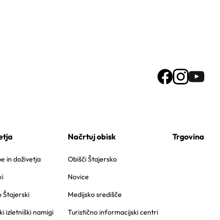
etja
Načrtuj obisk
Trgovina
 in doživetja
Obišči Štajersko
i
Novice
o Štajerski
Medijsko središče
ki izletniški namigi
Turistično informacijski centri