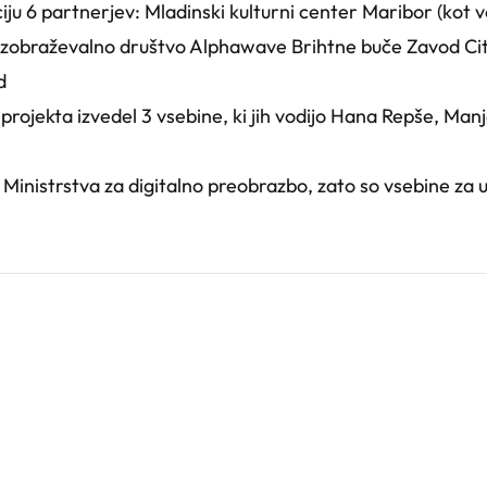
iju 6 partnerjev: Mladinski kulturni center Maribor (kot 
zobraževalno društvo Alphawave Brihtne buče Zavod Cit
d
rojekta izvedel 3 vsebine, ki jih vodijo Hana Repše, Manj
i Ministrstva za digitalno preobrazbo, zato so vsebine za