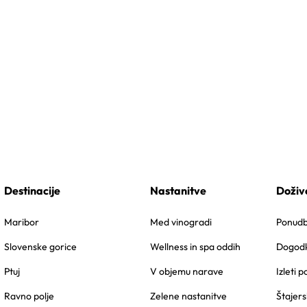
Destinacije
Nastanitve
Doživ
Maribor
Med vinogradi
Ponudbe
Slovenske gorice
Wellness in spa oddih
Dogodk
Ptuj
V objemu narave
Izleti p
Ravno polje
Zelene nastanitve
Štajers