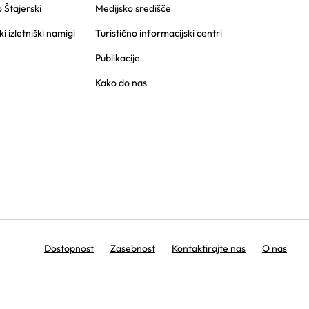
o Štajerski
Medijsko središče
ki izletniški namigi
Turistično informacijski centri
Publikacije
Kako do nas
Dostopnost
Zasebnost
Kontaktirajte nas
O nas