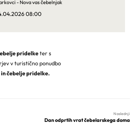
rkovci - Nova vas čebelnjak
4.04.2026 08:00
čebelje pridelke
ter s
arjev v turistično ponudbo
in čebelje pridelke.
Naslednji
Dan odprtih vrat čebelarskega doma