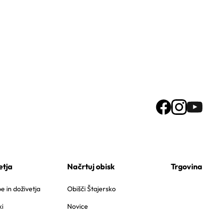
etja
Načrtuj obisk
Trgovina
 in doživetja
Obišči Štajersko
i
Novice