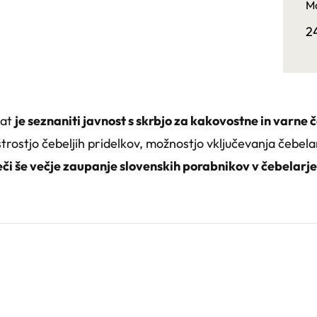
Ma
2
rat
je seznaniti javnost s skrbjo za kakovostne in varne 
strostjo čebeljih pridelkov, možnostjo vključevanja čebel
či še večje zaupanje slovenskih porabnikov v čebelarje 