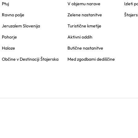
Ptuj
V objemu narave
Izleti p
Ravno polje
Zelene nastanitve
Štajers
Jeruzalem Slovenija
Turistične kmetije
Pohorje
Aktivni oddih
Haloze
Butične nastanitve
Občine v Destinaciji Štajerska
Med zgodbami dediščine