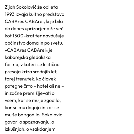
Zijah Sokolović že od leta
1993 izvaja kultno predstavo
CABAres CABArei, ki je bila
do danes uprizorjena že več
kot 1500-krat ter navdušuje
občinstvo doma in po svetu.
»CABAres CABArei« je
kabarejska gledališka
forma, v kateri se kritično
presoja kriza srednjih let,
torej trenutek, ko človek
potegne črto – hotel ali ne –
in začne premišljevati o
vsem, kar se mu je zgodilo,
kar se mu dogaja in kar se
mu še bo zgodilo. Sokolović
govori o spoznavanju, o
izkušnjah, o vsakdanjem