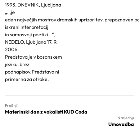
1993, DNEVNIK, Ljubljana
„…je
eden največjih mostrov dramskih uprizoritev, prepoznaven p
iskreni interpretaciji
in samosvoji poetiki…“,
NEDELO, Ljubljana 17. 9.
2006.
Predstava je v bosanskem
jeziku, brez
podnapisov.Predstava ni
primerna za otroke.
Prejšnji
Materinski dan z vokalisti KUD Coda
Naslednji
Umovadba