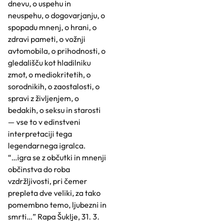
dnevu, o uspehu in
neuspehu, o dogovarjanju, o
spopadu mnenj, o hrani, o
zdravi pameti, o vožnji
avtomobila, o prihodnosti, o
gledališču kot hladilniku
zmot, o mediokritetih, o
sorodnikih, o zaostalosti, o
spravi z življenjem, o
bedakih, o seksu in starosti
— vse to v edinstveni
interpretaciji tega
legendarnega igralca.
“…igra se z občutki in mnenji
občinstva do roba
vzdržljivosti, pri čemer
prepleta dve veliki, za tako
pomembno temo, ljubezni in
smrti…” Rapa Šuklje, 31. 3.