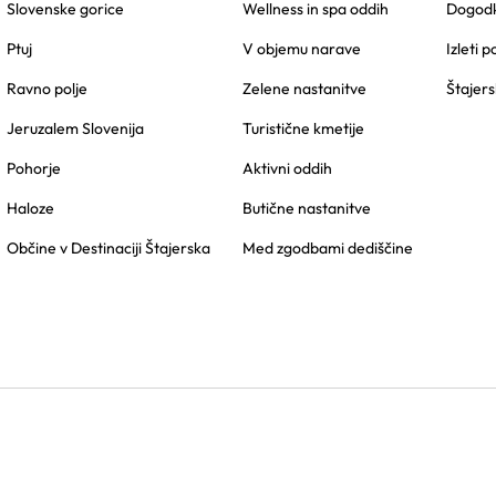
Slovenske gorice
Wellness in spa oddih
Dogodk
Ptuj
V objemu narave
Izleti p
Ravno polje
Zelene nastanitve
Štajers
Jeruzalem Slovenija
Turistične kmetije
Pohorje
Aktivni oddih
Haloze
Butične nastanitve
Občine v Destinaciji Štajerska
Med zgodbami dediščine