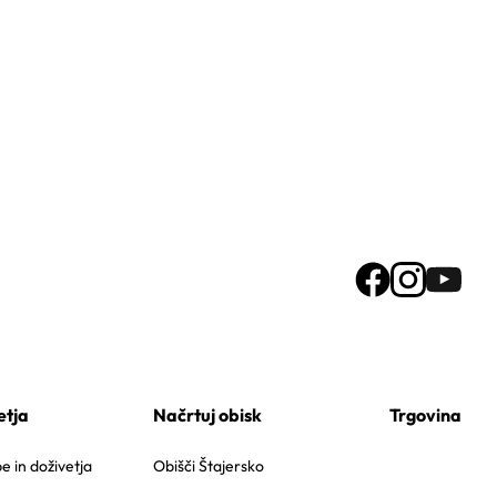
etja
Načrtuj obisk
Trgovina
 in doživetja
Obišči Štajersko