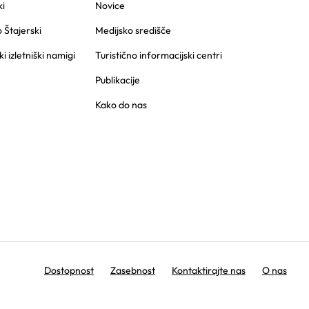
i
Novice
o Štajerski
Medijsko središče
ki izletniški namigi
Turistično informacijski centri
Publikacije
Kako do nas
Dostopnost
Zasebnost
Kontaktirajte nas
O nas