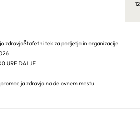
1
 zdravjaŠtafetni tek za podjetja in organizacije
026
.00 URE DALJE
n promocija zdravja na delovnem mestu