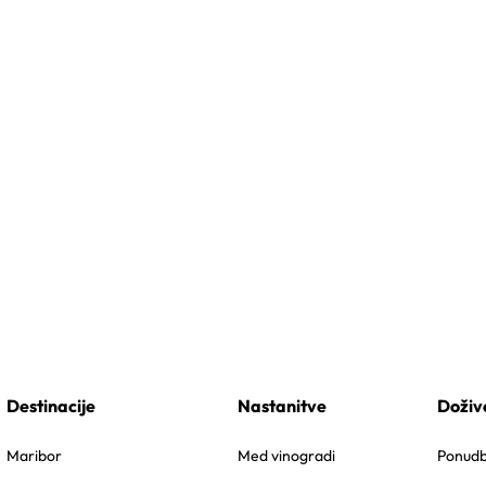
Destinacije
Nastanitve
Doživ
Maribor
Med vinogradi
Ponudbe