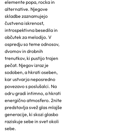
elemente popa, rocka in
alternative. Njegove
skladbe zaznamujejo
čustvena iskrenost,
introspektivna besedila in
občutek za melodijo. V
ospredju so teme odnosov,
dvomov in drobnih
trenutkov, ki pustijo trajen
pečat. Njegov izraz je
sodoben, a hkrati oseben,
kar ustvarja neposredno
povezavo s poslušalci. Na
odru gradi intimno, a hkrati
energično atmosfero. 2nite
predstavlja svež glas mlajše
generacije, ki skozi glasbo
raziskuje sebe in svet okoli
sebe.