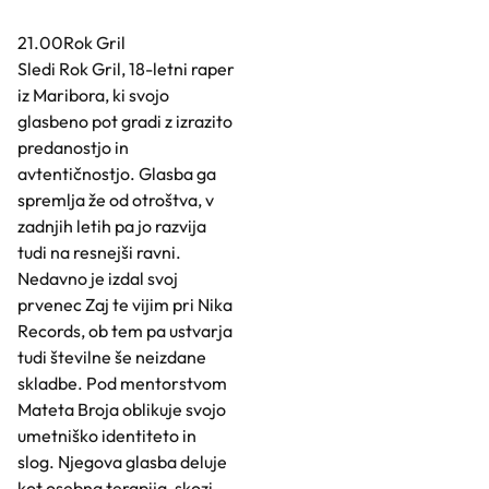
21.00Rok Gril
Sledi Rok Gril, 18-letni raper
iz Maribora, ki svojo
glasbeno pot gradi z izrazito
predanostjo in
avtentičnostjo. Glasba ga
spremlja že od otroštva, v
zadnjih letih pa jo razvija
tudi na resnejši ravni.
Nedavno je izdal svoj
prvenec Zaj te vijim pri Nika
Records, ob tem pa ustvarja
tudi številne še neizdane
skladbe. Pod mentorstvom
Mateta Broja oblikuje svojo
umetniško identiteto in
slog. Njegova glasba deluje
kot osebna terapija, skozi