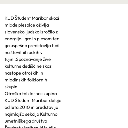
KUD Študent Maribor skozi
mlade plesalce oživlja
slovensko ljudsko izročilo z
energijo, igro in plesom ter
ga uspešno predstavlja tudi
na številnih odrih v
tujini.Spoznavanje žive
kulturne dediščine skozi
nastope otroških in
mladinskih folklornih
skupin.
Otroška folklorna skupina
KUD Študent Maribor deluje
od leta 2010 in predstavlja
najmlajšo sekcijo Kulturno
umetniškega društva
Študent Maribor, ki je bilo