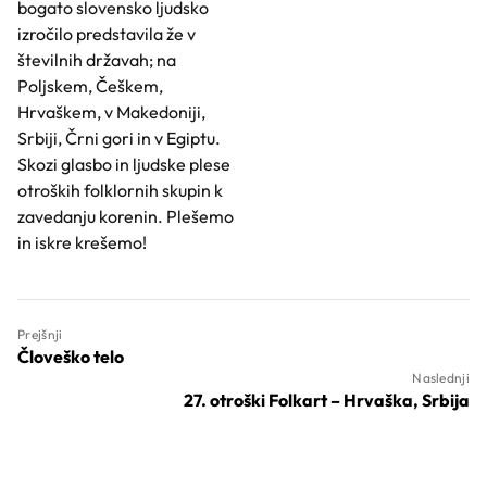
bogato slovensko ljudsko
izročilo predstavila že v
številnih državah; na
Poljskem, Češkem,
Hrvaškem, v Makedoniji,
Srbiji, Črni gori in v Egiptu.
Skozi glasbo in ljudske plese
otroških folklornih skupin k
zavedanju korenin. Plešemo
in iskre krešemo!
Prejšnji
Človeško telo
Naslednji
27. otroški Folkart – Hrvaška, Srbija