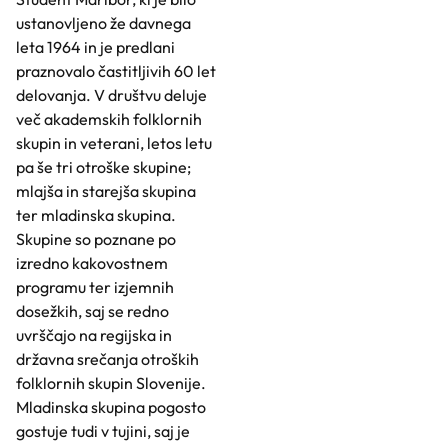
ustanovljeno že davnega
leta 1964 in je predlani
praznovalo častitljivih 60 let
delovanja. V društvu deluje
več akademskih folklornih
skupin in veterani, letos letu
pa še tri otroške skupine;
mlajša in starejša skupina
ter mladinska skupina.
Skupine so poznane po
izredno kakovostnem
programu ter izjemnih
dosežkih, saj se redno
uvrščajo na regijska in
državna srečanja otroških
folklornih skupin Slovenije.
Mladinska skupina pogosto
gostuje tudi v tujini, saj je