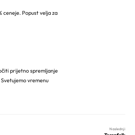
% ceneje. Popust velja za
iti prijetno spremljanje
no. Svetujemo vremenu
Naslednji
Terrafolk