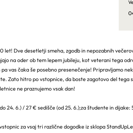
Ve
0
0 let! Dve desetletji smeha, zgodb in nepozabnih večero
ajajo na oder ob tem lepem jubileju, kot veterani tega odr
em pa vas čaka še posebno presenečenje! Pripravljamo ne
te. Zato hitro po vstopnice, da boste zagotovo del tega 
letnice ne praznujemo vsak dan!
o 24. 6.) / 27 € sedišče (od 25. 6.);za študente in dijake:
 vstopnic za vsaj tri različne dogodke iz sklopa StandU