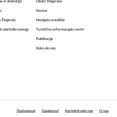
 in doživetja
Obišči Štajersko
i
Novice
o Štajerski
Medijsko središče
ki izletniški namigi
Turistično informacijski centri
Publikacije
Kako do nas
Dostopnost
Zasebnost
Kontaktirajte nas
O nas