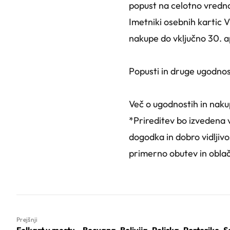
popust na celotno vredn
Imetniki osebnih kartic V
nakupe do vključno 30. ap
Popusti in druge ugodnos
Več o ugodnostih in naku
*Prireditev bo izvedena
dogodka in dobro vidljiv
primerno obutev in oblač
Prejšnji
Folkart v mestu – Bocvana, Bolivija, Poljska, Portoriko