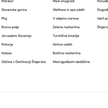
Maribor
Med vinogradi
Ponudbe
Slovenske gorice
Wellness in spa oddih
Dogodk
Ptuj
V objemu narave
Izleti p
Ravno polje
Zelene nastanitve
Štajers
Jeruzalem Slovenija
Turistične kmetije
Pohorje
Aktivni oddih
Haloze
Butične nastanitve
Občine v Destinaciji Štajerska
Med zgodbami dediščine