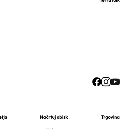
etja
Načrtuj obisk
Trgovina