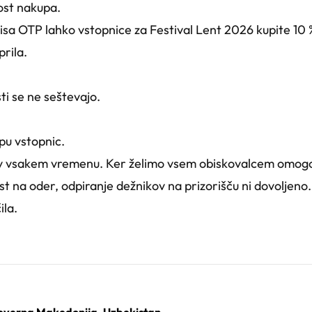
ost nakupa.
isa OTP lahko vstopnice za Festival Lent 2026 kupite 10 
rila.
ti se ne seštevajo.
pu vstopnic.
 v vsakem vremenu. Ker želimo vsem obiskovalcem omogoč
ost na oder, odpiranje dežnikov na prizorišču ni dovolje
ila.
, Severna Makedonija, Uzbekistan