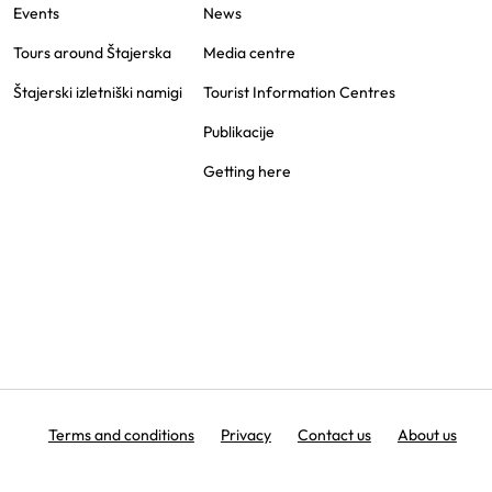
Events
News
Tours around Štajerska
Media centre
Štajerski izletniški namigi
Tourist Information Centres
Publikacije
Getting here
Terms and conditions
Privacy
Contact us
About us