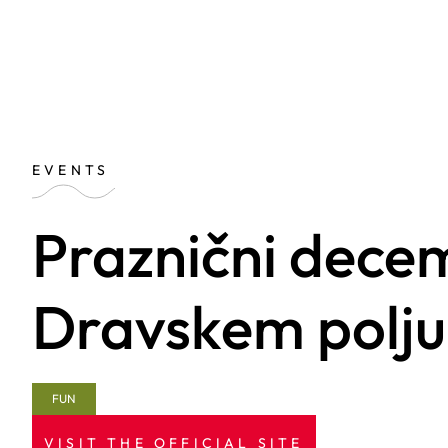
EVENTS
Praznični decem
Dravskem polju
FUN
VISIT THE OFFICIAL SITE