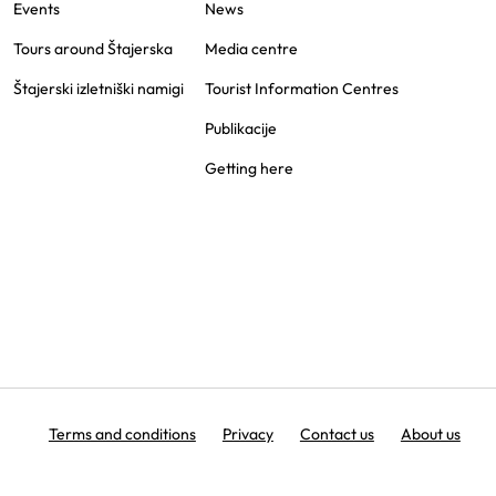
Events
News
Tours around Štajerska
Media centre
Štajerski izletniški namigi
Tourist Information Centres
Publikacije
Getting here
Terms and conditions
Privacy
Contact us
About us