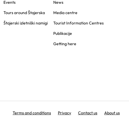
Events
News
Tours around Štajerska
Media centre
Štajerski izletniški namigi
Tourist Information Centres
Publikacije
Getting here
Terms and conditions
Privacy
Contact us
About us