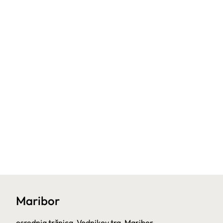
Maribor
osrednja tržnica, Vodnikov trg, Maribor