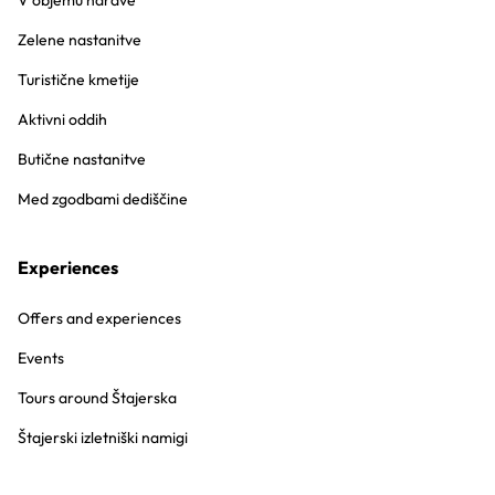
V objemu narave
Zelene nastanitve
Turistične kmetije
Aktivni oddih
Butične nastanitve
Med zgodbami dediščine
Experiences
Offers and experiences
Events
Tours around Štajerska
Štajerski izletniški namigi