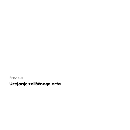
Previous
Urejanje zeliščnega vrta