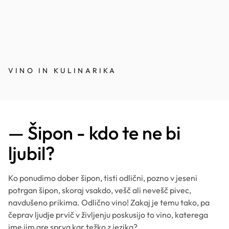
VINO IN KULINARIKA
M
— Šipon - kdo te ne bi
ljubil?
Ko ponudimo dober šipon, tisti odlični, pozno v jeseni
potrgan šipon, skoraj vsakdo, vešč ali nevešč pivec,
navdušeno prikima. Odlično vino! Zakaj je temu tako, pa
čeprav ljudje prvič v življenju poskusijo to vino, katerega
ime jim gre sprva kar težko z jezika?