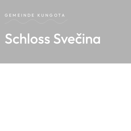
GEMEINDE KUNGOTA
Schloss Svečina
Er steht auf einem sanften Hügel nördlich des Dorfkerns.
Das zweigeschossige Gebäude mit rechteckigem
Grundriss besitzt an den Ecken vier Türme. Die Fassaden
sind nahezu ungegliedert. Größere Fenster im ersten
Stock sind von steinernen Rahmen mit Gesimsen
eingefasst, kleinere Fenster im zweiten Stock von
einfachen Steinrahmen. Die Mittelachse der Ost- und